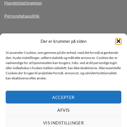
Handelsbetingelser
Persondatapolitik
TILMELD DIG VORES NYHEDSBREV
Der er krummer på siden
Vi anvender Cookies, som gemmes på din enhed, med det formål at genkende
den, huske indstillinger, udføre statistik og målrette annoncer. Cookies der er
nødvendige for at hjemmesiden kan fungere, f.eks. ved at dit personlige login
eller indkøbskurv huskes mellem sideskift, kan ikke deaktiveres. Ikke essentielle
Cookies der bruges til analytiske formål, annoncer, og udvidet funktionalitet,
kan deaktiveres efter ønske:
Jeg ønsker at modtage mails fra TJdata!
Læs vores Persondatapolitik
ACCEPTER
AFVIS
VIS INDSTILLINGER