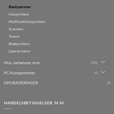
Blækpatroner
Fotoprintere
Multifunktionsprintere
Scannere
Tonere
Blækprintere
Laserprintere
Mus, tastaturer, m.m.
(376)
PC-Komponenter
(5)
OPGRADERINGER
(0)
HANDELSBETINGELSER, M.M.