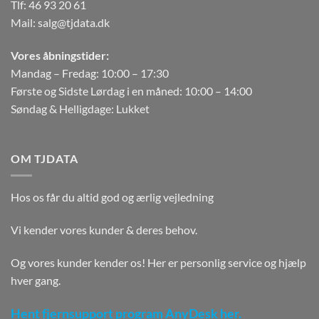
Tlf:
46 93 20 61
Mail:
salg@tjdata.dk
Vores åbningstider:
Mandag – Fredag: 10:00 – 17:30
Første og Sidste Lørdag i en måned: 10:00 – 14:00
Søndag & Helligdage: Lukket
OM TJDATA
Hos os får du altid god og ærlig vejledning
Vi kender vores kunder & deres behov.
Og vores kunder kender os! Her er personlig service og hjælp
hver gang.
Hent fjernsupport program AnyDesk her.