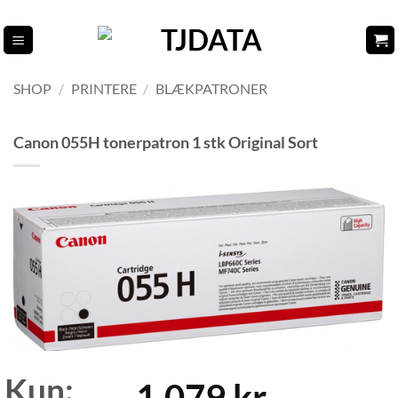
Fortsæt
til
indhold
SHOP
/
PRINTERE
/
BLÆKPATRONER
Canon 055H tonerpatron 1 stk Original Sort
Kun:
1.079
kr.