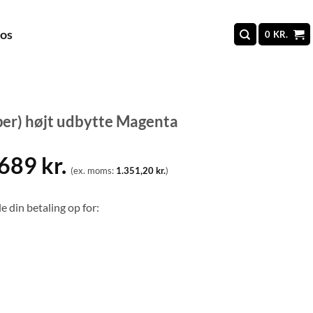
 os
0
KR.
per) højt udbytte Magenta
.689
kr.
(ex. moms:
1.351,20
kr.
)
e din betaling op for: