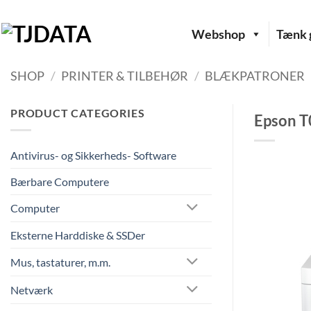
Fortsæt
til
Webshop
Tænk g
indhold
SHOP
/
PRINTER & TILBEHØR
/
BLÆKPATRONER
PRODUCT CATEGORIES
Epson T
Antivirus- og Sikkerheds- Software
Bærbare Computere
Computer
Eksterne Harddiske & SSDer
Mus, tastaturer, m.m.
Netværk