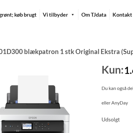
rønt; køb brugt
Vi tilbyder
Om TJdata
Kontakt
01D300 blækpatron 1 stk Original Ekstra (Su
Kun:
1
Du kan også del
eller
AnyDay
Udsolgt