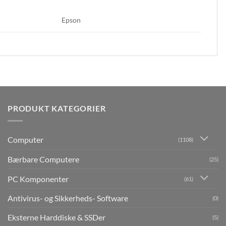
Epson
PRODUKT KATEGORIER
Computer
(1108)
Bærbare Computere
(25)
PC Komponenter
(61)
Antivirus- og Sikkerheds- Software
(0)
Eksterne Harddiske & SSDer
(5)