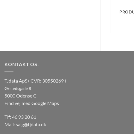
PROD
KONTAKT OS:
TJdata ApS ( CVR: 30550269 )
Ørstedsgade 8
5000 Odense C
Find vej med Google Maps
Tlf:
46 93 20 61
Mail:
salg@tjdata.dk