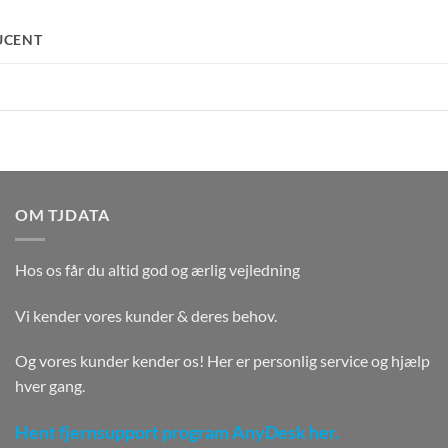
UCENT
OM TJDATA
Hos os får du altid god og ærlig vejledning
Vi kender vores kunder & deres behov.
Og vores kunder kender os! Her er personlig service og hjælp
hver gang.
Hent fjernsupport program AnyDesk her.