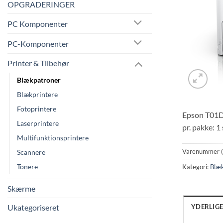
OPGRADERINGER
PC Komponenter
PC-Komponenter
Printer & Tilbehør
Blækpatroner
Blækprintere
Fotoprintere
Epson T01D3
Laserprintere
pr. pakke: 1
Multifunktionsprintere
Varenummer 
Scannere
Tonere
Kategori:
Blæ
Skærme
YDERLIG
Ukategoriseret