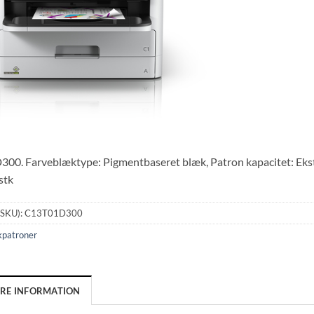
00. Farveblæktype: Pigmentbaseret blæk, Patron kapacitet: Ekstra
 stk
(SKU):
C13T01D300
kpatroner
ERE INFORMATION