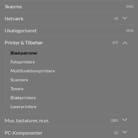
Skærme
(545)
Netværk
(4)
Ukategoriseret
(414)
Printer & Tilbehør
(67)
Blækpatroner
Fotoprintere
Multifunktionsprintere
Scannere
Tonere
Blækprintere
Laserprintere
Mus, tastaturer, m.m.
(380)
PC-Komponenter
(5)