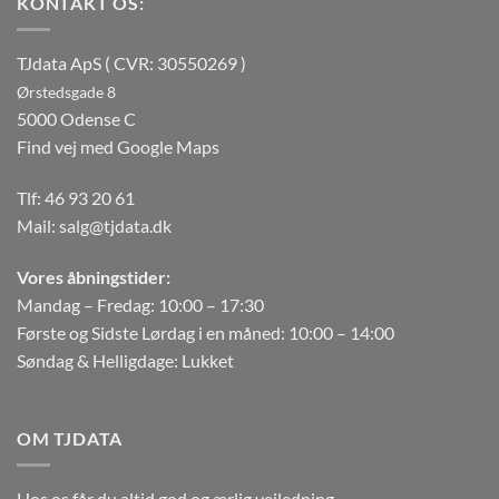
KONTAKT OS:
TJdata ApS ( CVR: 30550269 )
Ørstedsgade 8
5000 Odense C
Find vej med Google Maps
Tlf:
46 93 20 61
Mail:
salg@tjdata.dk
Vores åbningstider:
Mandag – Fredag: 10:00 – 17:30
Første og Sidste Lørdag i en måned: 10:00 – 14:00
Søndag & Helligdage: Lukket
OM TJDATA
Hos os får du altid god og ærlig vejledning