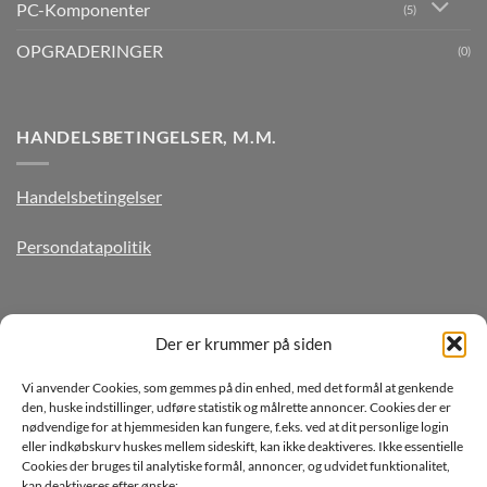
PC-Komponenter
(5)
OPGRADERINGER
(0)
HANDELSBETINGELSER, M.M.
Handelsbetingelser
Persondatapolitik
TILMELD DIG VORES NYHEDSBREV
Der er krummer på siden
Vi anvender Cookies, som gemmes på din enhed, med det formål at genkende
den, huske indstillinger, udføre statistik og målrette annoncer. Cookies der er
nødvendige for at hjemmesiden kan fungere, f.eks. ved at dit personlige login
eller indkøbskurv huskes mellem sideskift, kan ikke deaktiveres. Ikke essentielle
Cookies der bruges til analytiske formål, annoncer, og udvidet funktionalitet,
kan deaktiveres efter ønske: