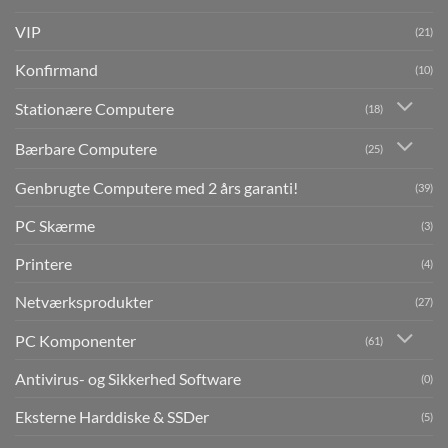
VIP
(21)
Konfirmand
(10)
Stationære Computere
(18)
Bærbare Computere
(25)
Genbrugte Computere med 2 års garanti!
(39)
PC Skærme
(3)
Printere
(4)
Netværksprodukter
(27)
PC Komponenter
(61)
Antivirus- og Sikkerhed Software
(0)
Eksterne Harddiske & SSDer
(5)