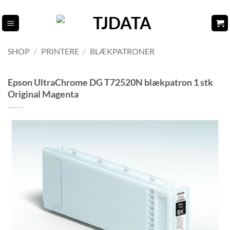
Fortsæt
til
indhold
SHOP
/
PRINTERE
/
BLÆKPATRONER
Epson UltraChrome DG T72520N blækpatron 1 stk
Original Magenta