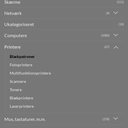
Skærme
(551)
Netværk
(4)
Ukategoriseret
(10)
Computere
(1080)
Printere
(67)
Blækpatroner
Fotoprintere
Multifunktionsprintere
Scannere
Tonere
Blækprintere
Laserprintere
Mus, tastaturer, m.m.
(378)