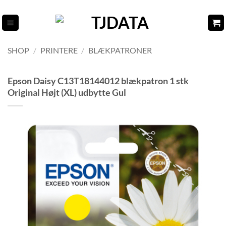
Fortsæt
til
indhold
SHOP
/
PRINTERE
/
BLÆKPATRONER
Epson Daisy C13T18144012 blækpatron 1 stk
Original Højt (XL) udbytte Gul