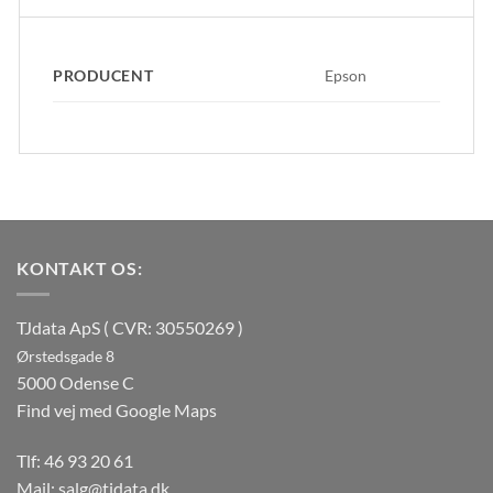
PRODUCENT
Epson
KONTAKT OS:
TJdata ApS ( CVR: 30550269 )
Ørstedsgade 8
5000 Odense C
Find vej med Google Maps
Tlf:
46 93 20 61
Mail:
salg@tjdata.dk