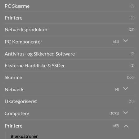
PC Skærme
(3)
Printere
(4)
Netværksprodukter
(27)
PC Komponenter
(61)
Antivirus- og Sikkerhed Software
(0)
Eksterne Harddiske & SSDer
(5)
Skærme
(558)
Netværk
(4)
Ukategoriseret
(10)
Computere
(1091)
Printere
(67)
Blækpatroner