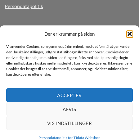
Persondatapolitik
TILMELD DIG VORES NYHEDSBREV
Der er krummer på siden
Vi anvender Cookies, som gemmes på din enhed, med det formål at genkende
den, huske indstillinger, udføre statistik og målrette annoncer. Cookies der er
nødvendige for at hjemmesiden kan fungere, f.eks. ved at dit personlige login
eller indkøbskurv huskes mellem sideskift, kan ikke deaktiveres. Ikke essentielle
Cookies der bruges til analytiske formål, annoncer, og udvidet funktionalitet,
kan deaktiveres efter ønske:
Jeg ønsker at modtage mails fra TJdata!
Læs vores Persondatapolitik
ACCEPTER
AFVIS
VIS INDSTILLINGER
Persondatapolitik for TJdata Webshop