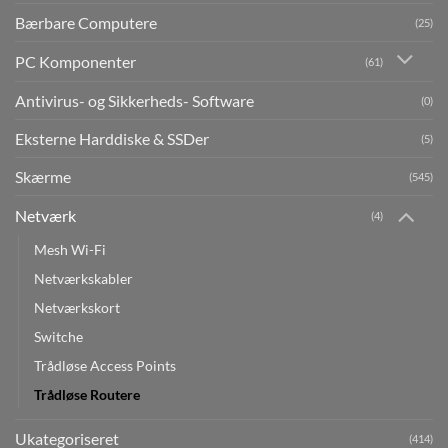
Bærbare Computere
(25)
PC Komponenter
(61)
Antivirus- og Sikkerheds- Software
(0)
Eksterne Harddiske & SSDer
(5)
Skærme
(545)
Netværk
(4)
Mesh Wi-Fi
Netværkskabler
Netværkskort
Switche
Trådløse Access Points
Trådløse Routere
Ukategoriseret
(414)