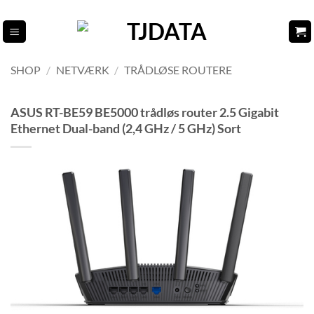
Fortsæt
til
indhold
SHOP
/
NETVÆRK
/
TRÅDLØSE ROUTERE
ASUS RT-BE59 BE5000 trådløs router 2.5 Gigabit
Ethernet Dual-band (2,4 GHz / 5 GHz) Sort