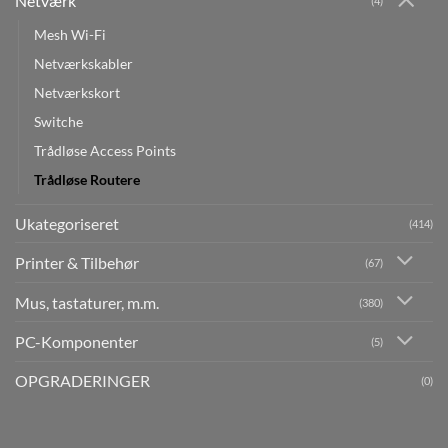
Netværk
(4)
Mesh Wi-Fi
Netværkskabler
Netværkskort
Switche
Trådløse Access Points
Trådløse Routere
Ukategoriseret
(414)
Printer & Tilbehør
(67)
Mus, tastaturer, m.m.
(380)
PC-Komponenter
(5)
OPGRADERINGER
(0)