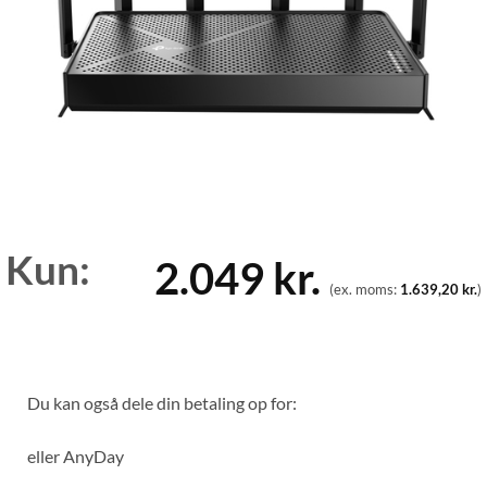
Kun:
2.049
kr.
(ex. moms:
1.639,20
kr.
)
Du kan også dele din betaling op for:
eller
AnyDay