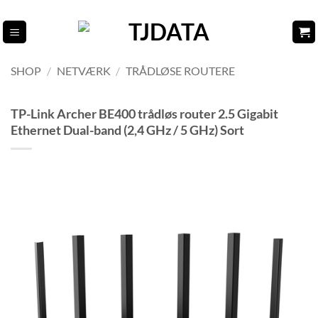
Fortsæt
til
indhold
SHOP
/
NETVÆRK
/
TRÅDLØSE ROUTERE
TP-Link Archer BE400 trådløs router 2.5 Gigabit
Ethernet Dual-band (2,4 GHz / 5 GHz) Sort