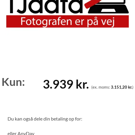
Kun:
3.939
kr.
(ex. moms:
3.151,20
kr.
)
Du kan også dele din betaling op for:
eller
AnyDay