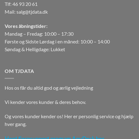
Tlf:
46 93 20 61
Mail:
salg@tjdata.dk
Vores åbningstider:
Mandag – Fredag: 10:00 – 17:30
Første og Sidste Lørdag i en måned: 10:00 – 14:00
Søndag & Helligdage: Lukket
OM TJDATA
Hos os får du altid god og ærlig vejledning
Vi kender vores kunder & deres behov.
Og vores kunder kender os! Her er personlig service og hjælp
hver gang.
Hent fjernsupport program AnyDesk her.