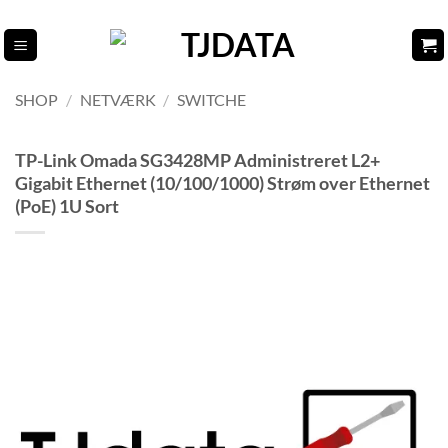
Fortsæt
til
indhold
SHOP
/
NETVÆRK
/
SWITCHE
TP-Link Omada SG3428MP Administreret L2+
Gigabit Ethernet (10/100/1000) Strøm over Ethernet
(PoE) 1U Sort