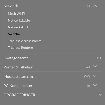
Netværk
(4)
Mesh Wi-Fi
Netværkskabler
Netværkskort
Switche
Trådløse Access Points
Trådløse Routere
Ukategoriseret
(414)
Printer & Tilbehør
(67)
Mus, tastaturer, m.m.
(380)
PC-Komponenter
(5)
OPGRADERINGER
(0)