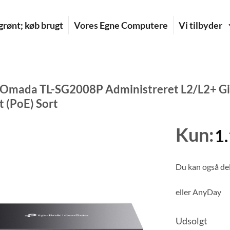
rønt; køb brugt
Vores Egne Computere
Vi tilbyder
 Omada TL-SG2008P Administreret L2/L2+ Gi
t (PoE) Sort
Kun:
1
Du kan også del
eller
AnyDay
Udsolgt