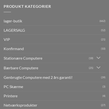
PRODUKT KATEGORIER
lager-butik
(662)
LAGERSALG
(52)
VIP
(21)
Konfirmand
(10)
Stationære Computere
(18)
Bærbare Computere
(25)
Genbrugte Computere med 2 års garanti!
(39)
PC Skærme
(3)
Printere
(4)
Netværksprodukter
(27)