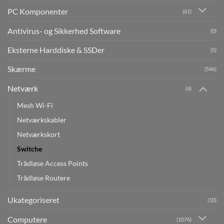
PC Komponenter
(61)
Antivirus- og Sikkerhed Software
(0)
Eksterne Harddiske & SSDer
(5)
Skærme
(546)
Netværk
(4)
Mesh Wi-Fi
Netværkskabler
Netværkskort
Switche
Trådløse Access Points
Trådløse Routere
Ukategoriseret
(10)
Computere
(1076)