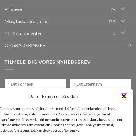
Printere
(67)
Mus, tastaturer, m.m.
(381)
PC-Komponenter
(5)
OPGRADERINGER
(0)
TILMELD DIG VORES NYHEDSBREV
Der er krummer på siden
Cookies, som gemmes på din enhed, med det formål at genkende den, huske
Jeg ønsker at modtage mails fra TJdata!
, udføre statistik og målrette annoncer. Cookies der er nødvendige for at
an fungere, f.eks. ved at dit personlige login eller indkøbskurv huskes mellem
Læs vores Persondatapolitik
n ikke deaktiveres. Ikke essentielle Cookies der bruges til analytiske formål,
udvidet funktionalitet, kan deaktiveres efter ønske: