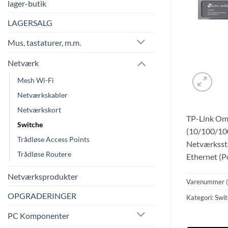
lager-butik
LAGERSALG
Mus, tastaturer, m.m.
Netværk
Mesh Wi-Fi
Netværkskabler
Netværkskort
TP-Link Oma
Switche
(10/100/1000
Trådløse Access Points
Netværkssta
Trådløse Routere
Ethernet (P
Netværksprodukter
Varenummer 
OPGRADERINGER
Kategori:
Swit
PC Komponenter