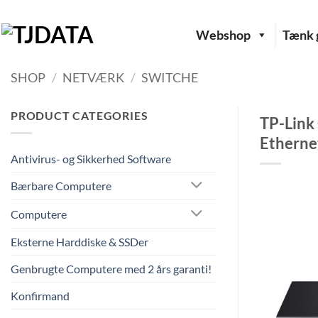
Fortsæt
til
Webshop
Tænk g
indhold
SHOP
/
NETVÆRK
/
SWITCHE
PRODUCT CATEGORIES
TP-Link
Etherne
Antivirus- og Sikkerhed Software
Bærbare Computere
Computere
Eksterne Harddiske & SSDer
Genbrugte Computere med 2 års garanti!
Konfirmand