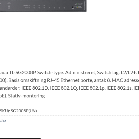
da TL-SG2008P. Switch-type: Administreret, Switch lag: L2/L2+. 
), Basis omskiftning RJ-45 Ethernet porte, antal: 8. MAC adressel
ndarder: IEEE 802.1D, IEEE 802.1Q, IEEE 802.1p, IEEE 802.1s, IE
oE). Stativ-montering
(SKU):
SG2008P(UN)
che