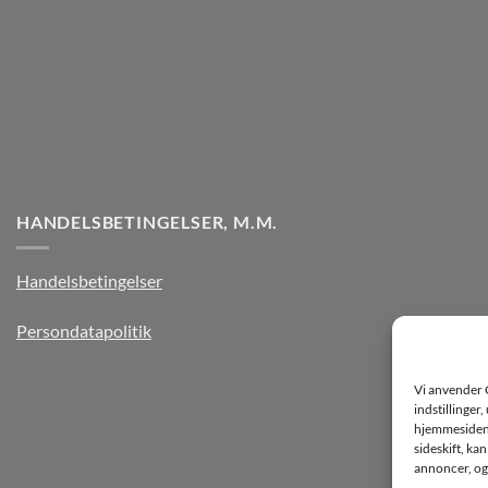
HANDELSBETINGELSER, M.M.
Handelsbetingelser
Persondatapolitik
Vi anvender 
indstillinger
hjemmesiden k
sideskift, ka
annoncer, og 