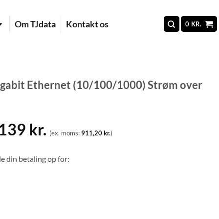
Om TJdata
Kontakt os
0
KR.
gabit Ethernet (10/100/1000) Strøm over
.139
kr.
(ex. moms:
911,20
kr.
)
e din betaling op for: