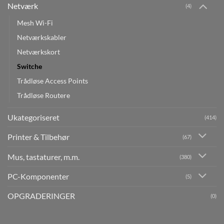
Netværk
(4)
Mesh Wi-Fi
Netværkskabler
Netværkskort
Switche
Trådløse Access Points
Trådløse Routere
Ukategoriseret
(414)
Printer & Tilbehør
(67)
Mus, tastaturer, m.m.
(380)
PC-Komponenter
(5)
OPGRADERINGER
(0)