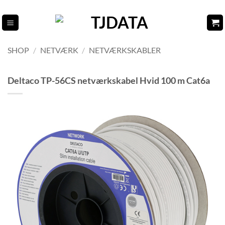
Fortsæt
til
indhold
SHOP
/
NETVÆRK
/
NETVÆRKSKABLER
Deltaco TP-56CS netværkskabel Hvid 100 m Cat6a