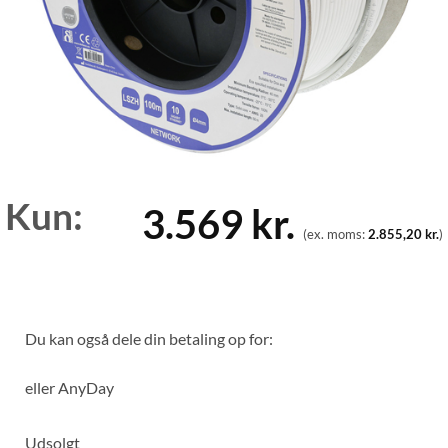
Kun:
3.569
kr.
(ex. moms:
2.855,20
kr.
)
Du kan også dele din betaling op for:
eller
AnyDay
Udsolgt