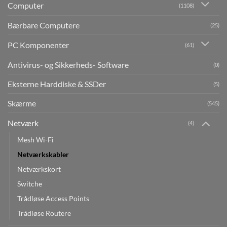
Computer
(1108)
Bærbare Computere
(25)
PC Komponenter
(61)
Antivirus- og Sikkerheds- Software
(0)
Eksterne Harddiske & SSDer
(5)
Skærme
(545)
Netværk
(4)
Mesh Wi-Fi
Netværkskabler
Netværkskort
Switche
Trådløse Access Points
Trådløse Routere