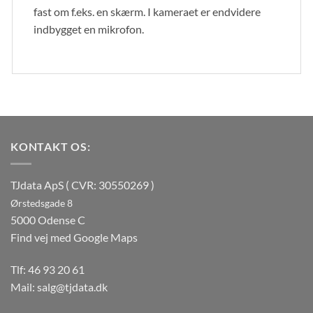
fast om f.eks. en skærm. I kameraet er endvidere
indbygget en mikrofon.
KONTAKT OS:
TJdata ApS ( CVR: 30550269 )
Ørstedsgade 8
5000 Odense C
Find vej med Google Maps
Tlf:
46 93 20 61
Mail:
salg@tjdata.dk