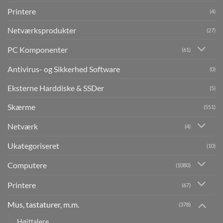
Printere
(4)
Netværksprodukter
(27)
PC Komponenter
(61)
Antivirus- og Sikkerhed Software
(0)
Eksterne Harddiske & SSDer
(5)
Skærme
(551)
Netværk
(4)
Ukategoriseret
(10)
Computere
(1080)
Printere
(67)
Mus, tastaturer, m.m.
(378)
Højttalere