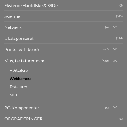
Eksterne Harddiske & SSDer
(5)
Skærme
(545)
Netværk
(4)
Ukategoriseret
(414)
Printer & Tilbehør
(67)
Mus, tastaturer, m.m.
(380)
Højttalere
Webkamera
Tastaturer
Mus
PC-Komponenter
(5)
OPGRADERINGER
(0)