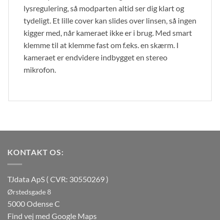
lysregulering, så modparten altid ser dig klart og
tydeligt. Et lille cover kan slides over linsen, så ingen
kigger med, når kameraet ikke er i brug. Med smart
klemme til at klemme fast om f.eks. en skærm. I
kameraet er endvidere indbygget en stereo
mikrofon.
KONTAKT OS:
TJdata ApS ( CVR: 30550269 )
Ørstedsgade 8
5000 Odense C
Find vej med Google Maps