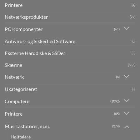
Printere
(4)
Netværksprodukter
(27)
PC Komponenter
(61)
Antivirus- og Sikkerhed Software
(0)
Eksterne Harddiske & SSDer
(5)
Skærme
(556)
Netværk
(4)
Ukategoriseret
(0)
Computere
(1092)
Printere
(65)
Mus, tastaturer, m.m.
(374)
Højttalere