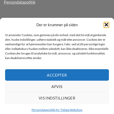
Persondatapolitik
TILMELD DIG VORES NYHEDSBREV
Der er krummer på siden
Vi anvender Cookies, som gemmes på din enhed, med det formål at genkende
den, huske indstillinger, udføre statistik og målrette annoncer. Cookies der er
nødvendige for at hjemmesiden kan fungere, f.eks. ved at dit personlige login
eller indkøbskurv huskes mellem sideskift, kan ikke deaktiveres. Ikke essentielle
Cookies der bruges til analytiske formål, annoncer, og udvidet funktionalitet,
kan deaktiveres efter ønske:
Jeg ønsker at modtage mails fra TJdata!
Læs vores Persondatapolitik
ACCEPTER
AFVIS
VIS INDSTILLINGER
Persondatapolitik for TJdata Webshop
Copyright 2026 ©
TJdata ApS