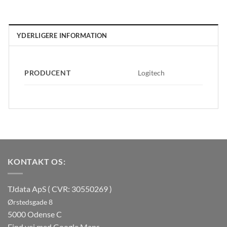
YDERLIGERE INFORMATION
PRODUCENT
Logitech
KONTAKT OS:
TJdata ApS ( CVR: 30550269 )
Ørstedsgade 8
5000 Odense C
Find vej med Google Maps