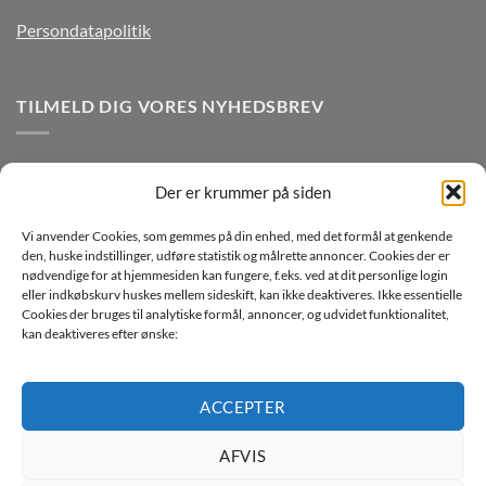
Persondatapolitik
TILMELD DIG VORES NYHEDSBREV
Der er krummer på siden
Vi anvender Cookies, som gemmes på din enhed, med det formål at genkende
den, huske indstillinger, udføre statistik og målrette annoncer. Cookies der er
nødvendige for at hjemmesiden kan fungere, f.eks. ved at dit personlige login
eller indkøbskurv huskes mellem sideskift, kan ikke deaktiveres. Ikke essentielle
Jeg ønsker at modtage mails fra TJdata!
Cookies der bruges til analytiske formål, annoncer, og udvidet funktionalitet,
kan deaktiveres efter ønske:
Læs vores Persondatapolitik
ACCEPTER
AFVIS