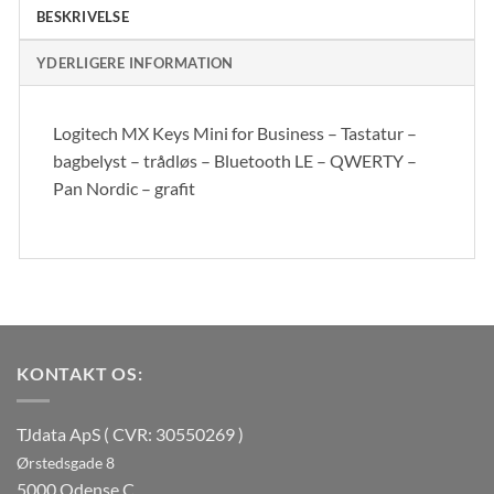
BESKRIVELSE
YDERLIGERE INFORMATION
Logitech MX Keys Mini for Business – Tastatur –
bagbelyst – trådløs – Bluetooth LE – QWERTY –
Pan Nordic – grafit
KONTAKT OS:
TJdata ApS ( CVR: 30550269 )
Ørstedsgade 8
5000 Odense C