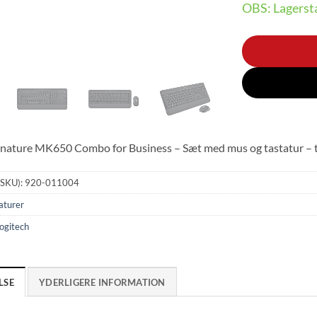
OBS: Lagersta
gnature MK650 Combo for Business – Sæt med mus og tastatur – t
(SKU):
920-011004
aturer
ogitech
LSE
YDERLIGERE INFORMATION