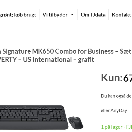
rønt; køb brugt
Vi tilbyder
Om TJdata
Kontakt
h Signature MK650 Combo for Business – Sæt 
ERTY – US International – grafit
Kun:
6
Du kan også del
eller
AnyDay
1 på lager - 