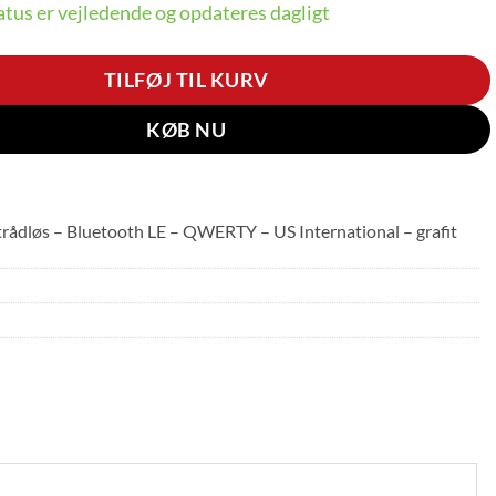
tus er vejledende og opdateres dagligt
TILFØJ TIL KURV
KØB NU
rådløs – Bluetooth LE – QWERTY – US International – grafit