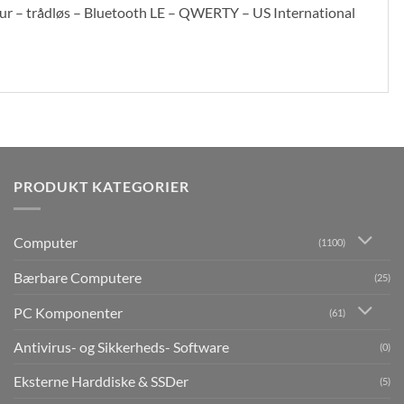
r – trådløs – Bluetooth LE – QWERTY – US International
PRODUKT KATEGORIER
Computer
(1100)
Bærbare Computere
(25)
PC Komponenter
(61)
Antivirus- og Sikkerheds- Software
(0)
Eksterne Harddiske & SSDer
(5)