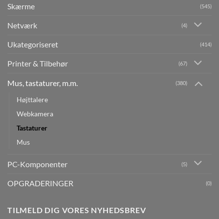
Skærme
(545)
Netværk
(4)
Ukategoriseret
(414)
Printer & Tilbehør
(67)
Mus, tastaturer, m.m.
(380)
Højttalere
Webkamera
Tastaturer
Mus
PC-Komponenter
(5)
OPGRADERINGER
(0)
TILMELD DIG VORES NYHEDSBREV