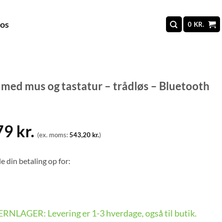
 os
0
KR.
med mus og tastatur – trådløs – Bluetooth
79
kr.
(ex. moms:
543,20
kr.
)
e din betaling op for:
FJERNLAGER: Levering er 1-3 hverdage, også til butik.