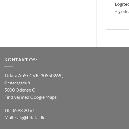
Logite
– grafit
KONTAKT OS:
TJdata ApS ( CVR: 30550269 )
Ørstedsgade 8
5000 Odense C
Find vej med Google Maps
Tlf:
46 93 20 61
Mail:
salg@tjdata.dk