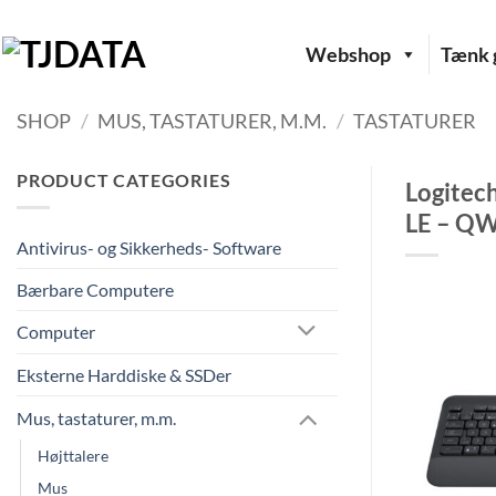
Fortsæt
til
Webshop
Tænk g
indhold
SHOP
/
MUS, TASTATURER, M.M.
/
TASTATURER
PRODUCT CATEGORIES
Logitec
LE – QW
Antivirus- og Sikkerheds- Software
Bærbare Computere
Computer
Eksterne Harddiske & SSDer
Mus, tastaturer, m.m.
Højttalere
Mus