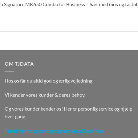
ch Signature MK650 Combo for Business – Sæt med mus og tastatu
OM TJDATA
Hos os får du altid god og ærlig vejledning
Vi kender vores kunder & deres behov.
Og vores kunder kender os! Her er personlig service og hjælp
hver gang.
Hent fjernsupport program AnyDesk her.