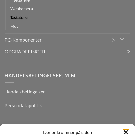
Webkamera
Tastaturer
Mus
PC-Komponenter
(5)
OPGRADERINGER
(0)
HANDELSBETINGELSER, M.M.
Handelsbetingelser
Persondatapolitik
TILMELD DIG VORES NYHEDSBREV
Der er krummer på siden