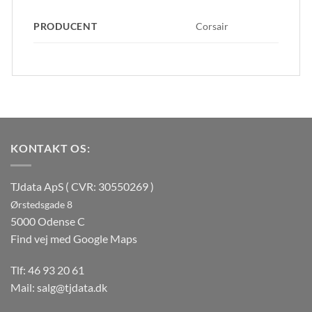
PRODUCENT
Corsair
KONTAKT OS:
TJdata ApS ( CVR: 30550269 )
Ørstedsgade 8
5000 Odense C
Find vej med Google Maps
Tlf:
46 93 20 61
Mail:
salg@tjdata.dk