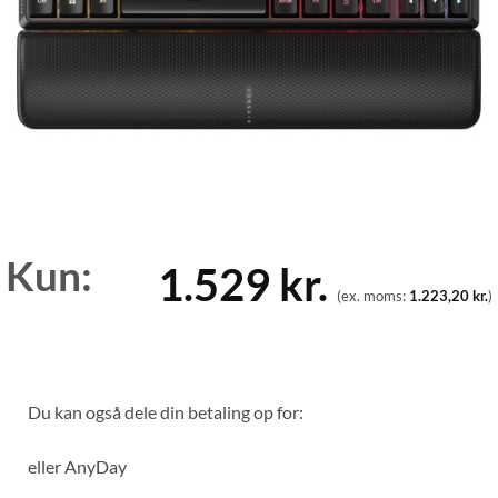
Kun:
1.529
kr.
(ex. moms:
1.223,20
kr.
)
Du kan også dele din betaling op for:
eller
AnyDay