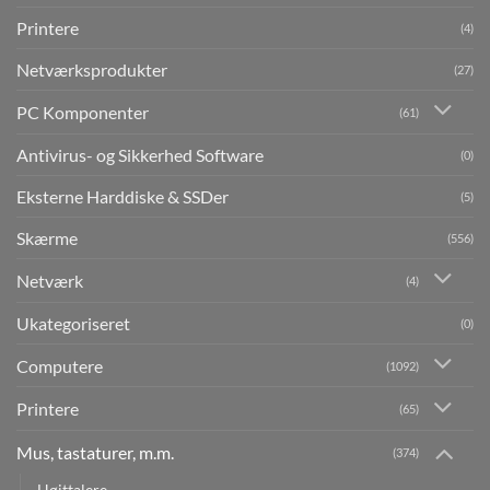
Printere
(4)
Netværksprodukter
(27)
PC Komponenter
(61)
Antivirus- og Sikkerhed Software
(0)
Eksterne Harddiske & SSDer
(5)
Skærme
(556)
Netværk
(4)
Ukategoriseret
(0)
Computere
(1092)
Printere
(65)
Mus, tastaturer, m.m.
(374)
Højttalere