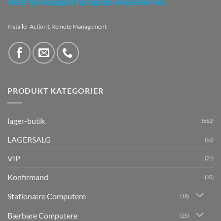
Hent fjernsupport program AnyDesk her.
Installer Action1 Remote Management
PRODUKT KATEGORIER
lager-butik
(662)
LAGERSALG
(52)
VIP
(21)
Konfirmand
(10)
Stationære Computere
(18)
Bærbare Computere
(25)