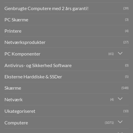
Genbrugte Computere med 2 års garanti!
(39)
PC Skærme
(3)
Printere
(4)
Netværksprodukter
(27)
PC Komponenter
(61)
Antivirus- og Sikkerhed Software
(0)
Eksterne Harddiske & SSDer
(5)
Skærme
(548)
Netværk
(4)
Ukategoriseret
(10)
Computere
(1071)