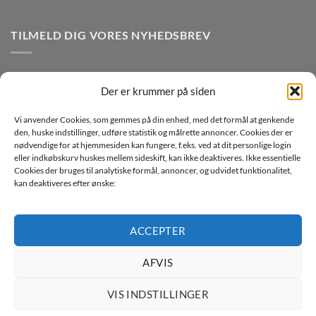
TILMELD DIG VORES NYHEDSBREV
Der er krummer på siden
Vi anvender Cookies, som gemmes på din enhed, med det formål at genkende
den, huske indstillinger, udføre statistik og målrette annoncer. Cookies der er
nødvendige for at hjemmesiden kan fungere, f.eks. ved at dit personlige login
eller indkøbskurv huskes mellem sideskift, kan ikke deaktiveres. Ikke essentielle
Jeg ønsker at modtage mails fra TJdata!
Cookies der bruges til analytiske formål, annoncer, og udvidet funktionalitet,
kan deaktiveres efter ønske:
Læs vores Persondatapolitik
ACCEPTER
AFVIS
Copyright 2026 ©
TJdata ApS
VIS INDSTILLINGER