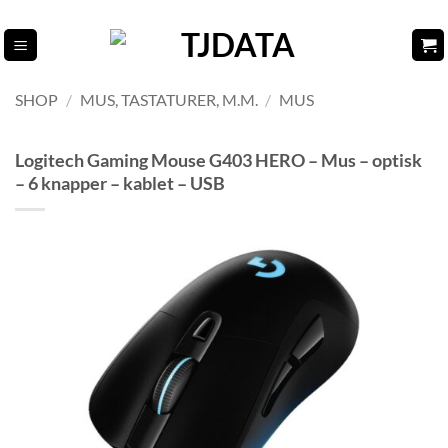
Fortsæt
til
indhold
SHOP
/
MUS, TASTATURER, M.M.
/
MUS
Logitech Gaming Mouse G403 HERO – Mus – optisk
– 6 knapper – kablet – USB