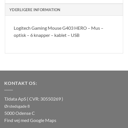
YDERLIGERE INFORMATION
Logitech Gaming Mouse G403 HERO – Mus –
optisk – 6 knapper – kablet – USB
KONTAKT OS:
TJdata ApS ( CVR: 30550269 )
Ørstedsgade 8
5000 Odense C
Find vej med Google Maps