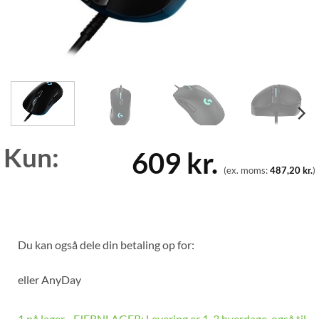
Kun:
609
kr.
(ex. moms:
487,20
kr.
)
Du kan også dele din betaling op for:
eller
AnyDay
1 på lager - FJERNLAGER: Levering er 1-3 hverdage, også til