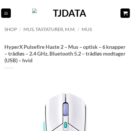
Fortsæt
til
indhold
SHOP
/
MUS, TASTATURER, M.M.
/
MUS
HyperX Pulsefire Haste 2 – Mus – optisk – 6 knapper
– trådløs – 2.4 GHz, Bluetooth 5.2 – trådløs modtager
(USB) – hvid