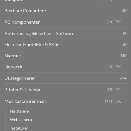
Bærbare Computere
(25)
PC Komponenter
(61)
Antivirus- og Sikkerheds- Software
(0)
Eksterne Harddiske & SSDer
(5)
Skærme
(545)
Netværk
(4)
Ukategoriseret
(414)
Printer & Tilbehør
(67)
Mus, tastaturer, m.m.
(380)
Højttalere
Webkamera
Tastaturer