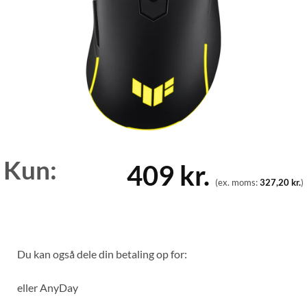
Kun:
409
kr.
(ex. moms:
327,20
kr.
)
Du kan også dele din betaling op for:
eller
AnyDay