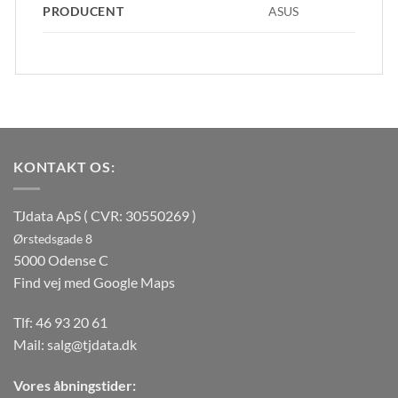
PRODUCENT
ASUS
KONTAKT OS:
TJdata ApS ( CVR: 30550269 )
Ørstedsgade 8
5000 Odense C
Find vej med Google Maps
Tlf:
46 93 20 61
Mail:
salg@tjdata.dk
Vores åbningstider: