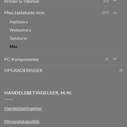
Printer & Tilbehør
(67)
Mus, tastaturer, m.m.
(377)
Højttalere
Webkamera
Tastaturer
Mus
PC-Komponenter
(5)
OPGRADERINGER
(0)
HANDELSBETINGELSER, M.M.
Handelsbetingelser
Persondatapolitik