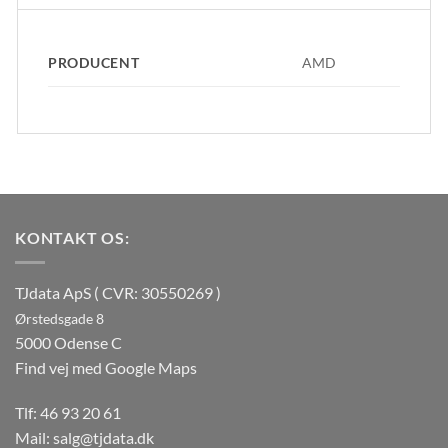
PRODUCENT
AMD
KONTAKT OS:
TJdata ApS ( CVR: 30550269 )
Ørstedsgade 8
5000 Odense C
Find vej med Google Maps
Tlf:
46 93 20 61
Mail:
salg@tjdata.dk