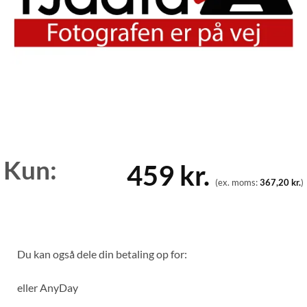
Kun:
459
kr.
(ex. moms:
367,20
kr.
)
Du kan også dele din betaling op for:
eller
AnyDay