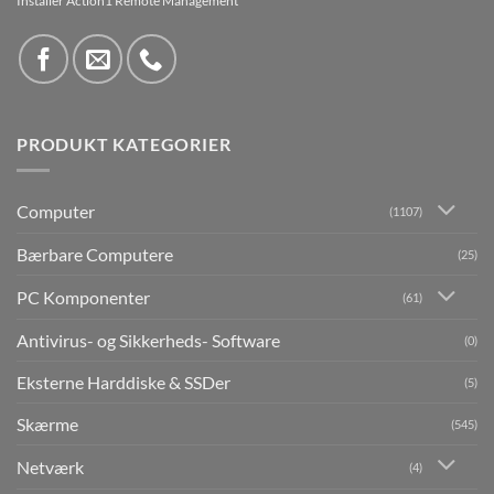
Installer Action1 Remote Management
PRODUKT KATEGORIER
Computer
(1107)
Bærbare Computere
(25)
PC Komponenter
(61)
Antivirus- og Sikkerheds- Software
(0)
Eksterne Harddiske & SSDer
(5)
Skærme
(545)
Netværk
(4)