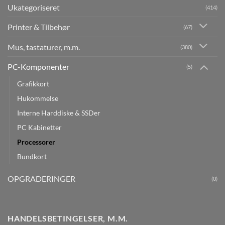
Ukategoriseret
(414)
Printer & Tilbehør
(67)
Mus, tastaturer, m.m.
(380)
PC-Komponenter
(5)
Grafikkort
Hukommelse
Interne Harddiske & SSDer
PC Kabinetter
Processorer
Bundkort
OPGRADERINGER
(0)
HANDELSBETINGELSER, M.M.