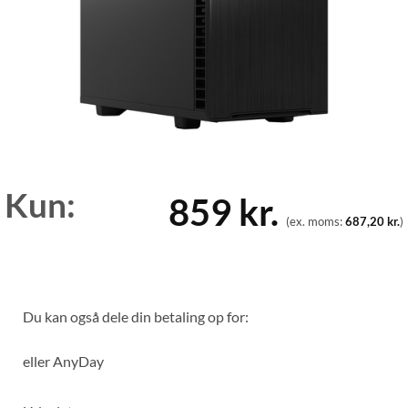
Kun:
859
kr.
(ex. moms:
687,20
kr.
)
Du kan også dele din betaling op for:
eller
AnyDay