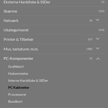
Eksterne Harddiske & SSDer
(5)
Skærme
(545)
Netværk
(4)
Ukategoriseret
(414)
Printer & Tilbehør
(67)
Mus, tastaturer, m.m.
(380)
PC-Komponenter
(5)
Grafikkort
Hukommelse
Interne Harddiske & SSDer
PC Kabinetter
Processorer
Bundkort