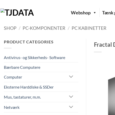
Fortsæt
til
Webshop
Tænk g
indhold
SHOP
/
PC-KOMPONENTER
/
PC KABINETTER
PRODUCT CATEGORIES
Fractal 
Antivirus- og Sikkerheds- Software
Bærbare Computere
Computer
Eksterne Harddiske & SSDer
Mus, tastaturer, m.m.
Netværk