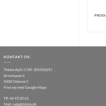
PROD
KONTAKT OS:
TJdata ApS ( CVR: 30550269 )
Ørstedsgade 8
5000 Odense C
Find vej med Google Maps
Tlf:
46 93 20 61
Mail:
salg@tjdata.dk