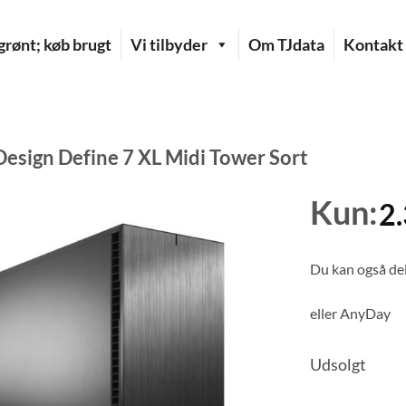
rønt; køb brugt
Vi tilbyder
Om TJdata
Kontakt
Design Define 7 XL Midi Tower Sort
Kun:
2
Du kan også del
eller
AnyDay
Udsolgt