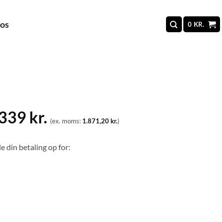
 os
0
KR.
.339
kr.
(ex. moms:
1.871,20
kr.
)
e din betaling op for: