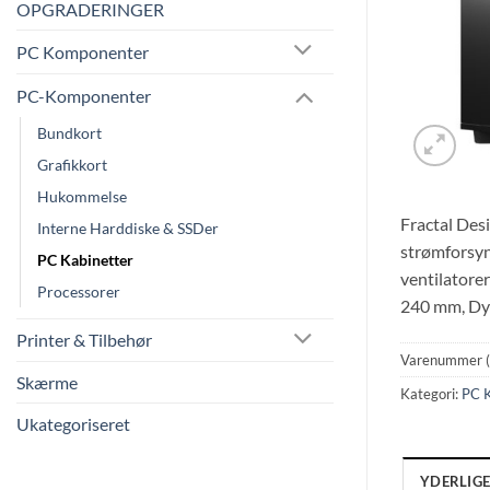
OPGRADERINGER
PC Komponenter
PC-Komponenter
Bundkort
Grafikkort
Hukommelse
Fractal Des
Interne Harddiske & SSDer
strømforsyn
PC Kabinetter
ventilatore
Processorer
240 mm, Dy
Printer & Tilbehør
Varenummer 
Skærme
Kategori:
PC K
Ukategoriseret
YDERLIG