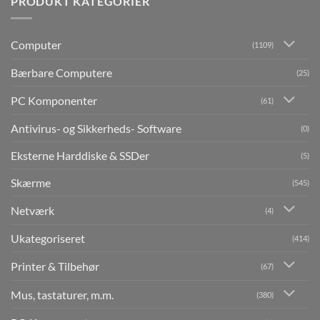
PRODUKT KATEGORIER
Computer
(1109)
Bærbare Computere
(25)
PC Komponenter
(61)
Antivirus- og Sikkerheds- Software
(0)
Eksterne Harddiske & SSDer
(5)
Skærme
(545)
Netværk
(4)
Ukategoriseret
(414)
Printer & Tilbehør
(67)
Mus, tastaturer, m.m.
(380)