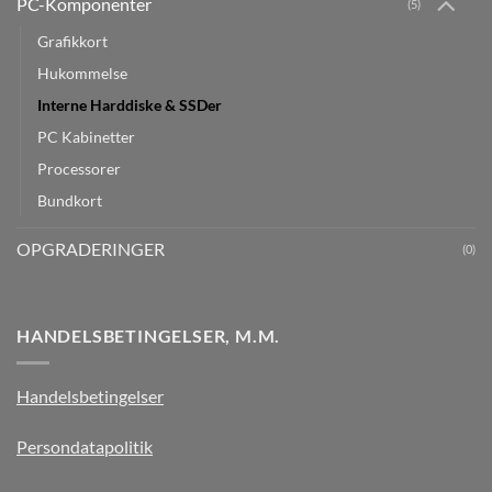
PC-Komponenter
(5)
Grafikkort
Hukommelse
Interne Harddiske & SSDer
PC Kabinetter
Processorer
Bundkort
OPGRADERINGER
(0)
HANDELSBETINGELSER, M.M.
Handelsbetingelser
Persondatapolitik