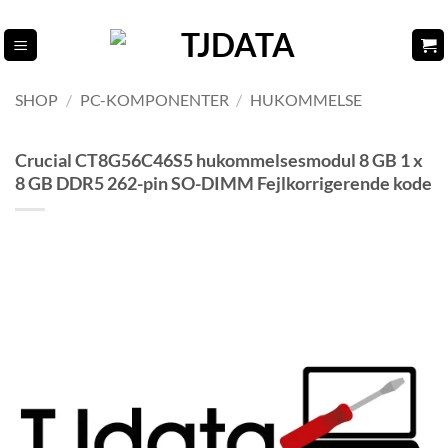
Fortsæt
til
indhold
SHOP
/
PC-KOMPONENTER
/
HUKOMMELSE
Crucial CT8G56C46S5 hukommelsesmodul 8 GB 1 x
8 GB DDR5 262-pin SO-DIMM Fejlkorrigerende kode