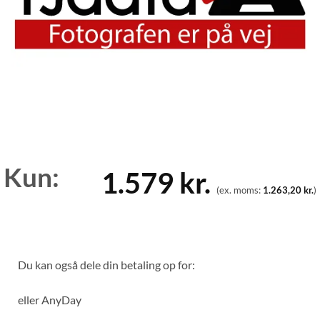
Kun:
1.579
kr.
(ex. moms:
1.263,20
kr.
)
Du kan også dele din betaling op for:
eller
AnyDay