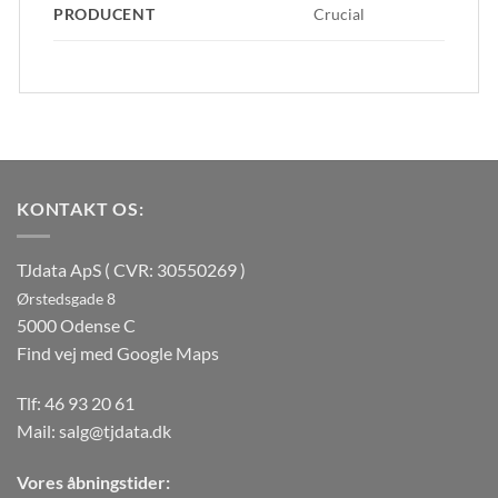
PRODUCENT
Crucial
KONTAKT OS:
TJdata ApS ( CVR: 30550269 )
Ørstedsgade 8
5000 Odense C
Find vej med Google Maps
Tlf:
46 93 20 61
Mail:
salg@tjdata.dk
Vores åbningstider: