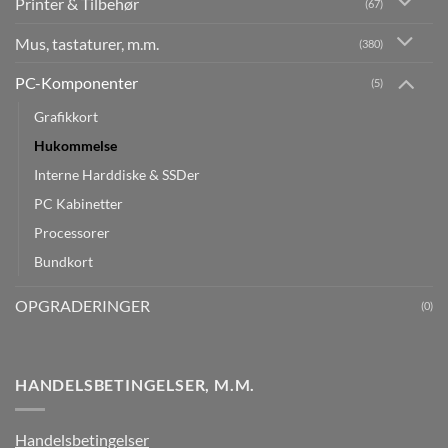
Printer & Tilbehør
(67)
Mus, tastaturer, m.m.
(380)
PC-Komponenter
(5)
Grafikkort
Hukommelse
Interne Harddiske & SSDer
PC Kabinetter
Processorer
Bundkort
OPGRADERINGER
(0)
HANDELSBETINGELSER, M.M.
Handelsbetingelser