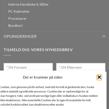
Interne Harddiske & SSDer
PC Kabinetter
Processorer
Bundkort
OPGRADERINGER
(0)
TILMELD DIG VORES NYHEDSBREV
Der er krummer på siden
Cookies, som gemmes på din enhed, med det formål at genkende den, huske
Jeg ønsker at modtage mails fra TJdata!
, udføre statistik og målrette annoncer. Cookies der er nødvendige for at
an fungere, f.eks. ved at dit personlige login eller indkøbskurv huskes mellem
Læs vores Persondatapolitik
n ikke deaktiveres. Ikke essentielle Cookies der bruges til analytiske formål,
udvidet funktionalitet, kan deaktiveres efter ønske: