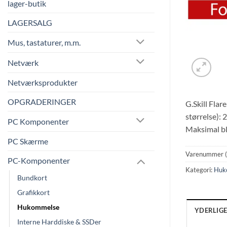
lager-butik
LAGERSALG
Mus, tastaturer, m.m.
Netværk
Netværksprodukter
OPGRADERINGER
G.Skill Fla
størrelse):
PC Komponenter
Maksimal b
PC Skærme
Varenummer 
PC-Komponenter
Kategori:
Huk
Bundkort
Grafikkort
Hukommelse
YDERLIG
Interne Harddiske & SSDer