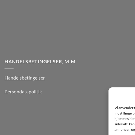
HANDELSBETINGELSER, M.M.
Handelsbetingelser
Persondatapolitik
Vi anvender 
indstillinger
hjemmesiden k
sideskift, ka
annoncer, og 