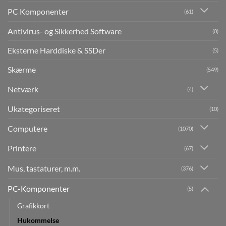
PC Komponenter
(61)
Antivirus- og Sikkerhed Software
(0)
Eksterne Harddiske & SSDer
(5)
Skærme
(549)
Netværk
(4)
Ukategoriseret
(10)
Computere
(1070)
Printere
(67)
Mus, tastaturer, m.m.
(376)
PC-Komponenter
(5)
Grafikkort
Hukommelse