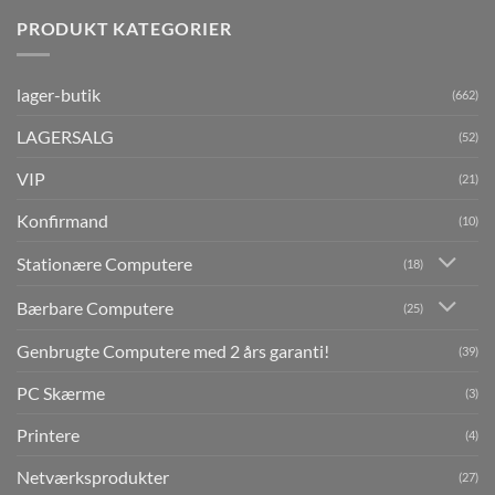
PRODUKT KATEGORIER
lager-butik
(662)
LAGERSALG
(52)
VIP
(21)
Konfirmand
(10)
Stationære Computere
(18)
Bærbare Computere
(25)
Genbrugte Computere med 2 års garanti!
(39)
PC Skærme
(3)
Printere
(4)
Netværksprodukter
(27)