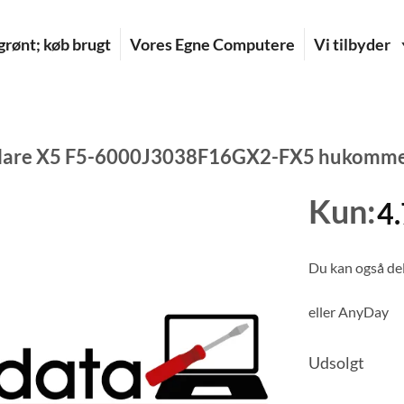
rønt; køb brugt
Vores Egne Computere
Vi tilbyder
 Flare X5 F5-6000J3038F16GX2-FX5 hukomme
Kun:
4
Du kan også del
eller
AnyDay
Udsolgt