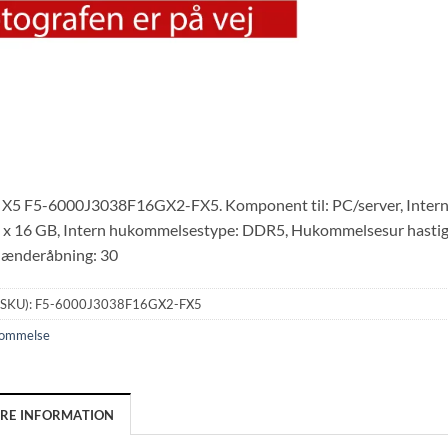
re X5 F5-6000J3038F16GX2-FX5. Komponent til: PC/server, Inte
 2 x 16 GB, Intern hukommelsestype: DDR5, Hukommelsesur hast
lænderåbning: 30
(SKU):
F5-6000J3038F16GX2-FX5
ommelse
ERE INFORMATION