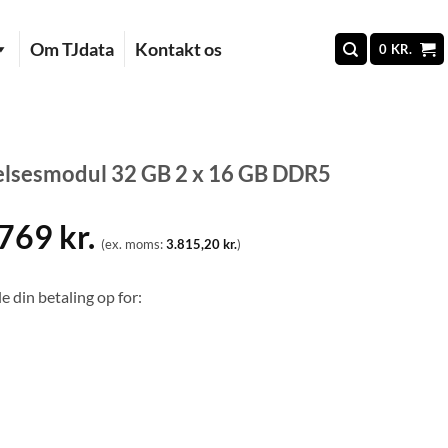
Om TJdata
Kontakt os
0
KR.
lsesmodul 32 GB 2 x 16 GB DDR5
.769
kr.
(ex. moms:
3.815,20
kr.
)
e din betaling op for: