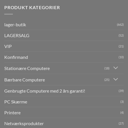
PRODUKT KATEGORIER
lager-butik
(662)
LAGERSALG
(52)
VIP
(21)
Konfirmand
(10)
Stationære Computere
(18)
Bærbare Computere
(25)
Genbrugte Computere med 2 års garanti!
(39)
PC Skærme
(3)
Printere
(4)
Netværksprodukter
(27)