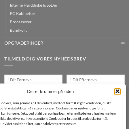
Interne Harddiske & SSDer
PC Kabinetter
Processorer
Bundkort
OPGRADERINGER
(0)
TILMELD DIG VORES NYHEDSBREV
Der er krummer på siden
Cookies, som gemmes på din enhed, med det formål at genkende den, huske
Jeg ønsker at modtage mails fra TJdata!
, udføre statistik og målrette annoncer. Cookies der er nødvendige for at
an fungere, f.eks. ved at dit personlige login eller indkøbskurv huskes mellem
Læs vores Persondatapolitik
n ikke deaktiveres. Ikke essentielle Cookies der bruges til analytiske formål,
udvidet funktionalitet, kan deaktiveres efter ønske: