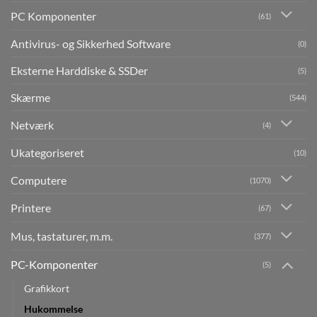
PC Komponenter
(61)
Antivirus- og Sikkerhed Software
(0)
Eksterne Harddiske & SSDer
(5)
Skærme
(544)
Netværk
(4)
Ukategoriseret
(10)
Computere
(1070)
Printere
(67)
Mus, tastaturer, m.m.
(377)
PC-Komponenter
(5)
Grafikkort
Hukommelse