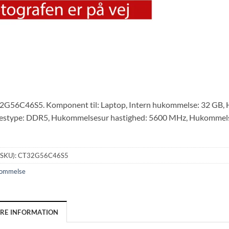
2G56C46S5. Komponent til: Laptop, Intern hukommelse: 32 GB, Hu
stype: DDR5, Hukommelsesur hastighed: 5600 MHz, Hukommelse
(SKU):
CT32G56C46S5
ommelse
ERE INFORMATION