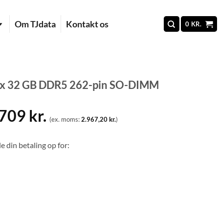
Om TJdata
Kontakt os
0
KR.
 x 32 GB DDR5 262-pin SO-DIMM
.709
kr.
(ex. moms:
2.967,20
kr.
)
e din betaling op for: