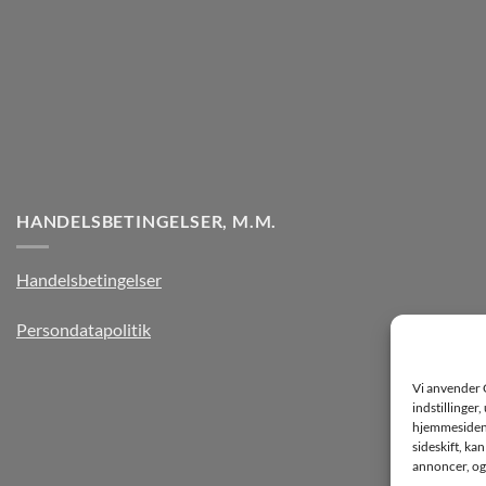
HANDELSBETINGELSER, M.M.
Handelsbetingelser
Persondatapolitik
Vi anvender 
indstillinger
hjemmesiden k
sideskift, ka
annoncer, og 