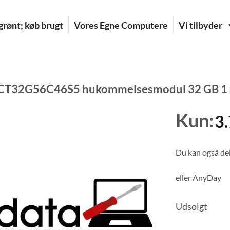
rønt; køb brugt
Vores Egne Computere
Vi tilbyder
 CT32G56C46S5 hukommelsesmodul 32 GB 1
Kun:
3
Du kan også del
eller
AnyDay
Udsolgt