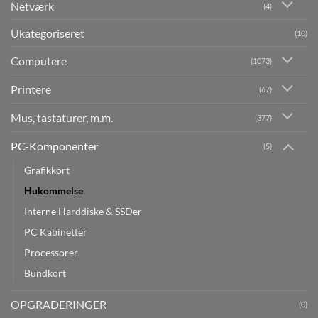
Netværk
(4)
Ukategoriseret
(10)
Computere
(1073)
Printere
(67)
Mus, tastaturer, m.m.
(377)
PC-Komponenter
(5)
Grafikkort
Hukommelse
Interne Harddiske & SSDer
PC Kabinetter
Processorer
Bundkort
OPGRADERINGER
(0)