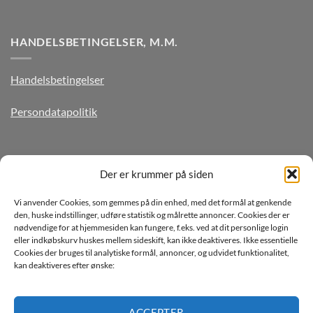
HANDELSBETINGELSER, M.M.
Handelsbetingelser
Persondatapolitik
TILMELD DIG VORES NYHEDSBREV
Der er krummer på siden
Vi anvender Cookies, som gemmes på din enhed, med det formål at genkende
den, huske indstillinger, udføre statistik og målrette annoncer. Cookies der er
nødvendige for at hjemmesiden kan fungere, f.eks. ved at dit personlige login
eller indkøbskurv huskes mellem sideskift, kan ikke deaktiveres. Ikke essentielle
Cookies der bruges til analytiske formål, annoncer, og udvidet funktionalitet,
kan deaktiveres efter ønske:
Jeg ønsker at modtage mails fra TJdata!
Læs vores Persondatapolitik
ACCEPTER