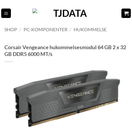
Fortsæt
til
indhold
SHOP
/
PC-KOMPONENTER
/
HUKOMMELSE
Corsair Vengeance hukommelsesmodul 64 GB 2 x 32
GB DDR5 6000 MT/s