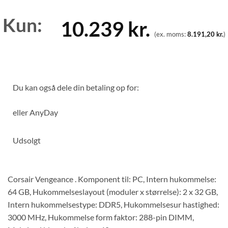
Kun:
10.239
kr.
(ex. moms:
8.191,20
kr.
)
Du kan også dele din betaling op for:
eller
AnyDay
Udsolgt
Corsair Vengeance . Komponent til: PC, Intern hukommelse:
64 GB, Hukommelseslayout (moduler x størrelse): 2 x 32 GB,
Intern hukommelsestype: DDR5, Hukommelsesur hastighed:
3000 MHz, Hukommelse form faktor: 288-pin DIMM,