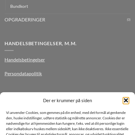
Bundkort
OPGRADERINGER
(0)
HANDELSBETINGELSER, M.M.
Handelsbetingelser
Persondatapolitik
TILMELD DIG VORES NYHEDSBREV
Der er krummer på siden
Vi anvender Cookies, som gemmes på din enhed, med det formål at genkende
den, huske indstillinger, udføre statistik og målrette annoncer. Cookies der er
nødvendige for at hjemmesiden kan fungere, f.eks. ved at dit personlige login
eller indkøbskurv huskes mellem sideskift, kan ikke deaktiveres. Ikke essentielle
Cookies der bruges til analytiske formål, annoncer, og udvidet funktionalitet,