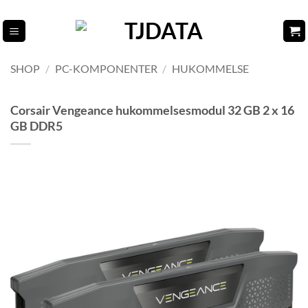
Fortsæt
til
indhold
SHOP
/
PC-KOMPONENTER
/
HUKOMMELSE
Corsair Vengeance hukommelsesmodul 32 GB 2 x 16
GB DDR5