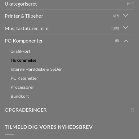
Ukategoriseret
(414)
Printer & Tilbehør
(67)
Mus, tastaturer, m.m.
(380)
PC-Komponenter
(5)
Grafikkort
Hukommelse
Interne Harddiske & SSDer
PC Kabinetter
Processorer
Bundkort
OPGRADERINGER
(0)
TILMELD DIG VORES NYHEDSBREV