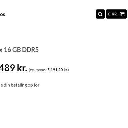
 os
0
KR.
 x 16 GB DDR5
.489
kr.
(ex. moms:
5.191,20
kr.
)
e din betaling op for: