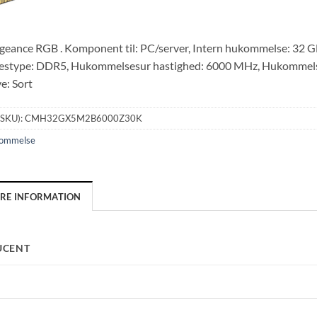
geance RGB . Komponent til: PC/server, Intern hukommelse: 32 GB
stype: DDR5, Hukommelsesur hastighed: 6000 MHz, Hukommelse
e: Sort
(SKU):
CMH32GX5M2B6000Z30K
ommelse
ERE INFORMATION
UCENT