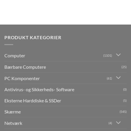
PRODUKT KATEGORIER
Computer
(1101)
Bærbare Computere
(25)
PC Komponenter
(61)
Antivirus- og Sikkerheds- Software
(0)
Eksterne Harddiske & SSDer
(5)
Skærme
(545)
Netværk
(4)