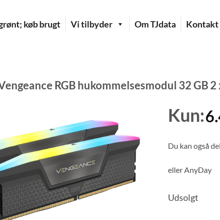
rønt; køb brugt
Vi tilbyder
Om TJdata
Kontakt
 Vengeance RGB hukommelsesmodul 32 GB 2
Kun:
6
Du kan også del
eller
AnyDay
Udsolgt