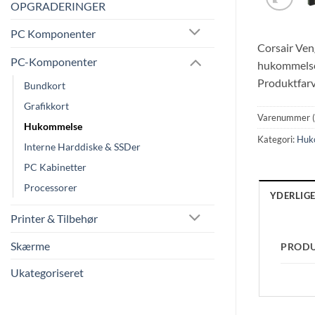
OPGRADERINGER
PC Komponenter
Corsair Ven
PC-Komponenter
hukommelse
Produktfarv
Bundkort
Grafikkort
Varenummer 
Hukommelse
Kategori:
Huk
Interne Harddiske & SSDer
PC Kabinetter
Processorer
YDERLIG
Printer & Tilbehør
Skærme
PROD
Ukategoriseret