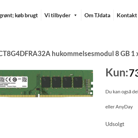
rønt; køb brugt
Vi tilbyder
Om TJdata
Kontakt
 CT8G4DFRA32A hukommelsesmodul 8 GB 1 
Kun:
7
Du kan også del
eller
AnyDay
Udsolgt