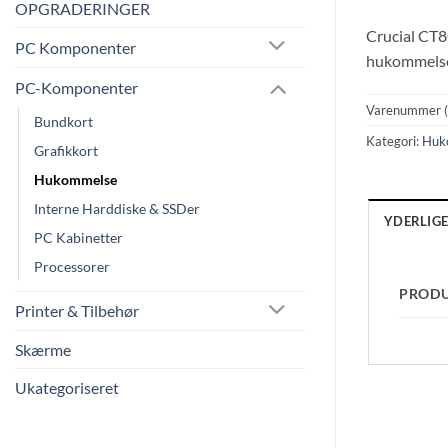
OPGRADERINGER
Crucial CT8
PC Komponenter
hukommelse
PC-Komponenter
Varenummer 
Bundkort
Kategori:
Huk
Grafikkort
Hukommelse
Interne Harddiske & SSDer
YDERLIG
PC Kabinetter
Processorer
PROD
Printer & Tilbehør
Skærme
Ukategoriseret