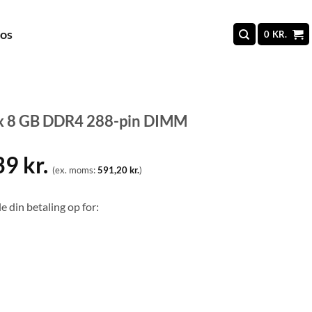
 os
0
KR.
x 8 GB DDR4 288-pin DIMM
39
kr.
(ex. moms:
591,20
kr.
)
e din betaling op for: