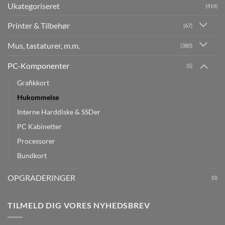
Ukategoriseret
(414)
Printer & Tilbehør
(67)
Mus, tastaturer, m.m.
(380)
PC-Komponenter
(5)
Grafikkort
Hukommelse
Interne Harddiske & SSDer
PC Kabinetter
Processorer
Bundkort
OPGRADERINGER
(0)
TILMELD DIG VORES NYHEDSBREV