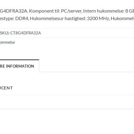
G4DFRA32A. Komponent til: PC/server, Intern hukommelse: 8 GB, 
stype: DDR4, Hukommelsesur hastighed: 3200 MHz, Hukommelse
(SKU):
CT8G4DFRA32A
ommelse
ERE INFORMATION
UCENT