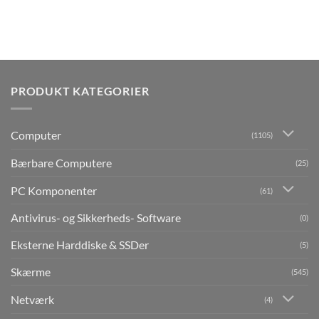
PRODUKT KATEGORIER
Computer
(1105)
Bærbare Computere
(25)
PC Komponenter
(61)
Antivirus- og Sikkerheds- Software
(0)
Eksterne Harddiske & SSDer
(5)
Skærme
(545)
Netværk
(4)