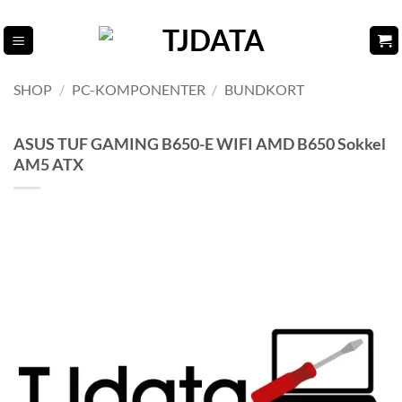
Fortsæt
til
indhold
SHOP
/
PC-KOMPONENTER
/
BUNDKORT
ASUS TUF GAMING B650-E WIFI AMD B650 Sokkel
AM5 ATX