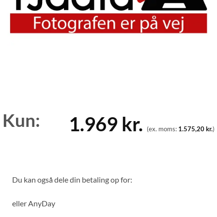
Kun:
1.969
kr.
(ex. moms:
1.575,20
kr.
)
Du kan også dele din betaling op for:
eller
AnyDay