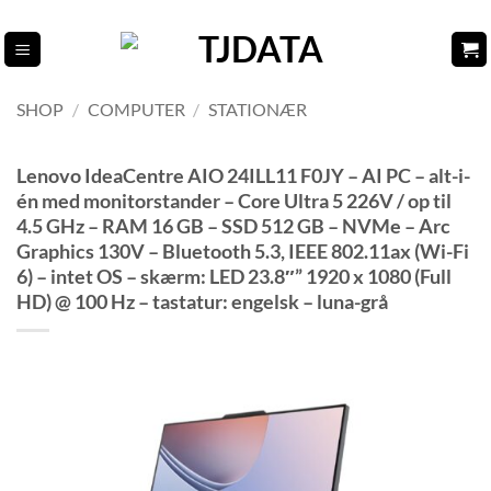
Fortsæt
til
indhold
SHOP
/
COMPUTER
/
STATIONÆR
Lenovo IdeaCentre AIO 24ILL11 F0JY – AI PC – alt-i-
én med monitorstander – Core Ultra 5 226V / op til
4.5 GHz – RAM 16 GB – SSD 512 GB – NVMe – Arc
Graphics 130V – Bluetooth 5.3, IEEE 802.11ax (Wi-Fi
6) – intet OS – skærm: LED 23.8″” 1920 x 1080 (Full
HD) @ 100 Hz – tastatur: engelsk – luna-grå