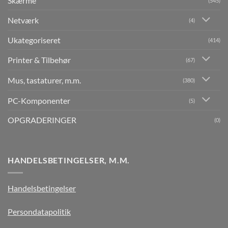
Skærme
(545)
Netværk
(4)
Ukategoriseret
(414)
Printer & Tilbehør
(67)
Mus, tastaturer, m.m.
(380)
PC-Komponenter
(5)
OPGRADERINGER
(0)
HANDELSBETINGELSER, M.M.
Handelsbetingelser
Persondatapolitik