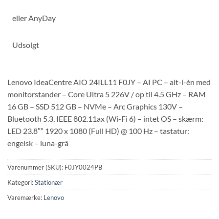
eller
AnyDay
Udsolgt
Lenovo IdeaCentre AIO 24ILL11 F0JY – AI PC – alt-i-én med
monitorstander – Core Ultra 5 226V / op til 4.5 GHz – RAM
16 GB – SSD 512 GB – NVMe – Arc Graphics 130V –
Bluetooth 5.3, IEEE 802.11ax (Wi-Fi 6) – intet OS – skærm:
LED 23.8″” 1920 x 1080 (Full HD) @ 100 Hz – tastatur:
engelsk – luna-grå
Varenummer (SKU):
F0JY0024PB
Kategori:
Stationær
Varemærke:
Lenovo