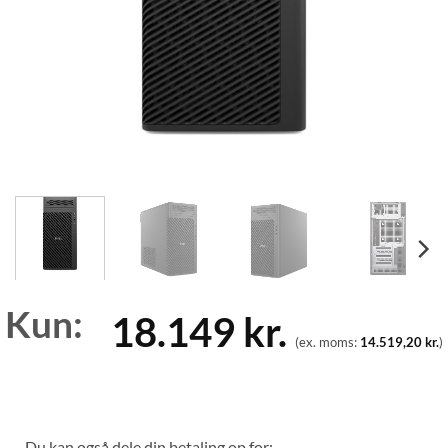
Kun:
18.149
kr.
(ex. moms:
14.519,20
kr.
)
Du kan også dele din betaling op for: