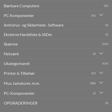
Bærbare Computere
(25)
PC Komponenter
(61)
Antivirus- og Sikkerheds- Software
(0)
Eksterne Harddiske & SSDer
(5)
Skærme
(545)
Netværk
(4)
Ukategoriseret
(414)
Printer & Tilbehør
(67)
Mus, tastaturer, m.m.
(380)
PC-Komponenter
(5)
OPGRADERINGER
(0)