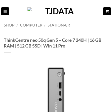
Fortsæt
til
indhold
SHOP
/
COMPUTER
/
STATIONÆR
ThinkCentre neo 50q Gen 5 – Core 7 240H | 16 GB
RAM | 512 GB SSD | Win 11 Pro