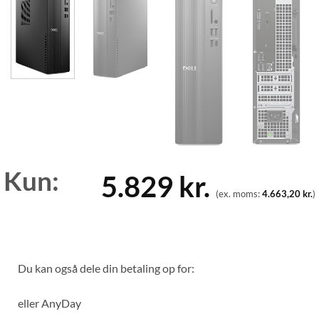
Kun:
5.829
kr.
(ex. moms:
4.663,20
kr.
)
Du kan også dele din betaling op for:
eller
AnyDay