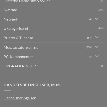
Eksterne Harddiske & SSDer
(5)
Skærme
(545)
Netværk
(4)
Ukategoriseret
(414)
Printer & Tilbehør
(67)
Mus, tastaturer, m.m.
(380)
PC-Komponenter
(5)
OPGRADERINGER
(0)
HANDELSBETINGELSER, M.M.
Handelsbetingelser