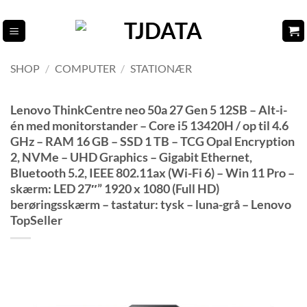
Fortsæt
til
indhold
SHOP
/
COMPUTER
/
STATIONÆR
Lenovo ThinkCentre neo 50a 27 Gen 5 12SB – Alt-i-
én med monitorstander – Core i5 13420H / op til 4.6
GHz – RAM 16 GB – SSD 1 TB – TCG Opal Encryption
2, NVMe – UHD Graphics – Gigabit Ethernet,
Bluetooth 5.2, IEEE 802.11ax (Wi-Fi 6) – Win 11 Pro –
skærm: LED 27″” 1920 x 1080 (Full HD)
berøringsskærm – tastatur: tysk – luna-grå – Lenovo
TopSeller