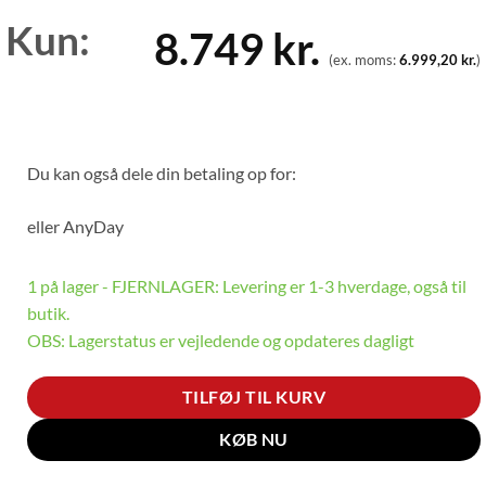
Kun:
8.749
kr.
(ex. moms:
6.999,20
kr.
)
Du kan også dele din betaling op for:
eller
AnyDay
1 på lager - FJERNLAGER: Levering er 1-3 hverdage, også til
butik.
OBS: Lagerstatus er vejledende og opdateres dagligt
TILFØJ TIL KURV
KØB NU