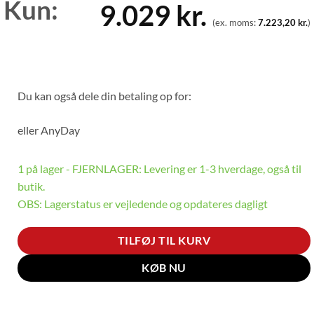
Kun:
9.029
kr.
(ex. moms:
7.223,20
kr.
)
Du kan også dele din betaling op for:
eller
AnyDay
1 på lager - FJERNLAGER: Levering er 1-3 hverdage, også til
butik.
OBS: Lagerstatus er vejledende og opdateres dagligt
TILFØJ TIL KURV
KØB NU