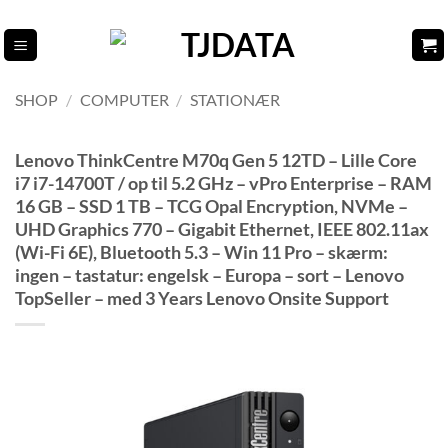
Fortsæt
til
indhold
SHOP
/
COMPUTER
/
STATIONÆR
Lenovo ThinkCentre M70q Gen 5 12TD – Lille Core
i7 i7-14700T / op til 5.2 GHz – vPro Enterprise – RAM
16 GB – SSD 1 TB – TCG Opal Encryption, NVMe –
UHD Graphics 770 – Gigabit Ethernet, IEEE 802.11ax
(Wi-Fi 6E), Bluetooth 5.3 – Win 11 Pro – skærm:
ingen – tastatur: engelsk – Europa – sort – Lenovo
TopSeller – med 3 Years Lenovo Onsite Support