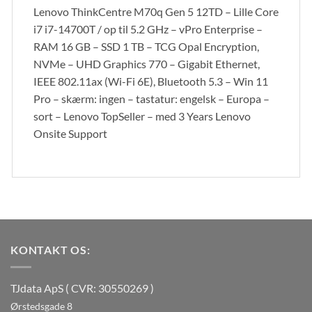
Lenovo ThinkCentre M70q Gen 5 12TD – Lille Core
i7 i7-14700T / op til 5.2 GHz – vPro Enterprise –
RAM 16 GB – SSD 1 TB – TCG Opal Encryption,
NVMe – UHD Graphics 770 – Gigabit Ethernet,
IEEE 802.11ax (Wi-Fi 6E), Bluetooth 5.3 – Win 11
Pro – skærm: ingen – tastatur: engelsk – Europa –
sort – Lenovo TopSeller – med 3 Years Lenovo
Onsite Support
KONTAKT OS:
TJdata ApS ( CVR: 30550269 )
Ørstedsgade 8