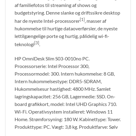
af familiefotos til streaming af shows og
budgetstyring. Denne slanke og driftssikre desktop
[1]
har de nyeste Intel-processorer
, masser af
hukommelse til hurtige dataoverførsler, de nyeste
lettilgængelige porte og hurtig, pålidelig wi-fi-
[3]
teknologi
.
HP OmniDesk Slim S03-0010no PC.
Processorserie: Intel Processor 300,
Processormodel: 300. Intern hukommelse: 8 GB,
Intern hukommelsestype: DDR5-SDRAM,
Hukommelsesur hastighed: 4800 MHz. Samlet
lagringskapacitet: 256 GB, Lagermedie: SSD. On-
board grafikkort, model: Intel UHD Graphics 710.
Wi-Fi. Operativsystem installeret: Windows 11
Home. Strømforsyning: 180 W. Kabinettype: Tower.
Produkttype: PC. Vægt: 3,8 kg. Produktfarve: Sølv