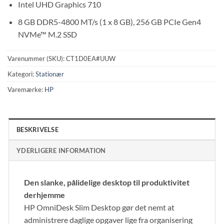
Intel UHD Graphics 710
8 GB DDR5-4800 MT/s (1 x 8 GB), 256 GB PCIe Gen4
NVMe™ M.2 SSD
Varenummer (SKU):
CT1D0EA#UUW
Kategori:
Stationær
Varemærke:
HP
BESKRIVELSE
YDERLIGERE INFORMATION
Den slanke, pålidelige desktop til produktivitet
derhjemme
HP OmniDesk Slim Desktop gør det nemt at
administrere daglige opgaver lige fra organisering