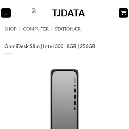
Fortsæt
til
indhold
SHOP
/
COMPUTER
/
STATIONÆR
OmniDesk Slim | Intel 300 | 8GB | 256GB