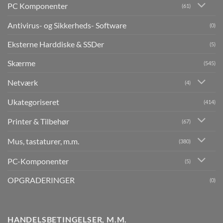
PC Komponenter
(61)
Antivirus- og Sikkerheds- Software
(0)
Eksterne Harddiske & SSDer
(5)
Skærme
(545)
Netværk
(4)
Ukategoriseret
(414)
Printer & Tilbehør
(67)
Mus, tastaturer, m.m.
(380)
PC-Komponenter
(5)
OPGRADERINGER
(0)
HANDELSBETINGELSER, M.M.