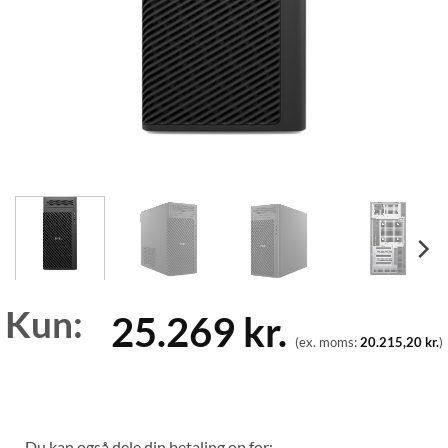
Kun:
25.269
kr.
(ex. moms:
20.215,20
kr.
)
Du kan også dele din betaling op for: