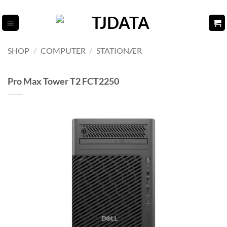
Fortsæt
til
indhold
SHOP
/
COMPUTER
/
STATIONÆR
Pro Max Tower T2 FCT2250