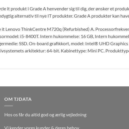
cle it produkt i Grade A henvender sig til dig, der ønsker et prod
dygtig alternativ til nye IT produkter. Grade A produkter kan hav
e it Lenovo ThinkCentre M720q (Refurbished) A. Processorfrekvens
sormodel: i5-8400T. Intern hukommelse: 16 GB, Intern hukomme
germedie: SSD. On-board grafikkort, model: Intel® UHD Graphics 
vsystemets arkitektur: 64-bit. Kabinettype: Mini PC. Produkttype
OM TJDATA
Hos os får du altid god og ærlig vejledning
Vi kender vores kunder & deres behov.