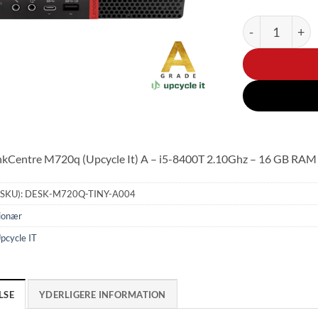
Lenovo Think
nkCentre M720q (Upcycle It) A – i5-8400T 2.10Ghz – 16 GB RAM
(SKU):
DESK-M720Q-TINY-A004
ionær
pcycle IT
LSE
YDERLIGERE INFORMATION