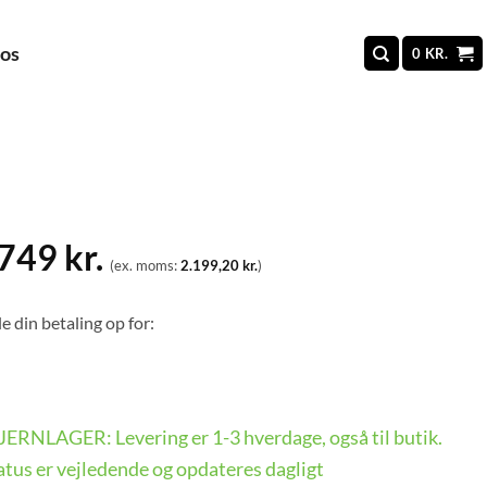
 os
0
KR.
.749
kr.
(ex. moms:
2.199,20
kr.
)
e din betaling op for:
 FJERNLAGER: Levering er 1-3 hverdage, også til butik.
tus er vejledende og opdateres dagligt