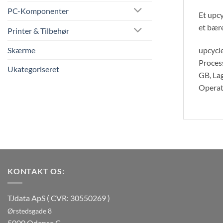
PC-Komponenter
Et upcy
et bære
Printer & Tilbehør
upcycl
Skærme
Proces
Ukategoriseret
GB, La
Operati
KONTAKT OS:
TJdata ApS ( CVR: 30550269 )
Ørstedsgade 8
5000 Odense C