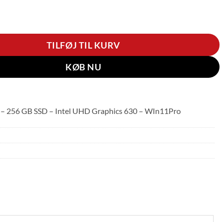
Centre M720Q Tiny (Refurb) antal
TILFØJ TIL KURV
KØB NU
 – 256 GB SSD – Intel UHD Graphics 630 – WIn11Pro