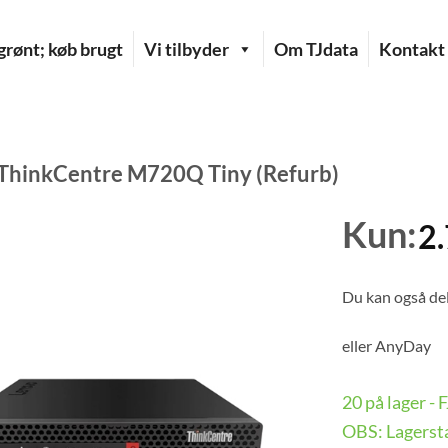
rønt; køb brugt
Vi tilbyder
Om TJdata
Kontakt
ThinkCentre M720Q Tiny (Refurb)
Kun:
2
Du kan også del
eller
AnyDay
20 på lager -
OBS: Lagersta