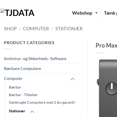
Fortsæt
til
Webshop
Tænk g
indhold
SHOP
/
COMPUTER
/
STATIONÆR
PRODUCT CATEGORIES
Pro Ma
Antivirus- og Sikkerheds- Software
Bærbare Computere
Computer
Bærbar
Bærbar - Tilbehør
Genbrugte Computere med 2 års garanti!
Stationær