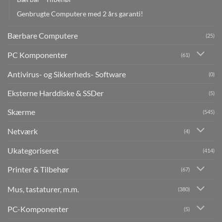
Genbrugte Computere med 2 års garanti!
Bærbare Computere
(25)
PC Komponenter
(61)
Antivirus- og Sikkerheds- Software
(0)
Eksterne Harddiske & SSDer
(5)
Skærme
(545)
Netværk
(4)
Ukategoriseret
(414)
Printer & Tilbehør
(67)
Mus, tastaturer, m.m.
(380)
PC-Komponenter
(5)