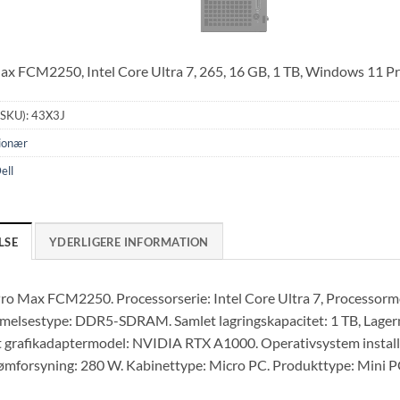
x FCM2250, Intel Core Ultra 7, 265, 16 GB, 1 TB, Windows 11 Pr
(SKU):
43X3J
ionær
ell
LSE
YDERLIGERE INFORMATION
ro Max FCM2250. Processorserie: Intel Core Ultra 7, Processormo
elsestype: DDR5-SDRAM. Samlet lagringskapacitet: 1 TB, Lagerme
t grafikadaptermodel: NVIDIA RTX A1000. Operativsystem install
rømforsyning: 280 W. Kabinettype: Micro PC. Produkttype: Mini PC