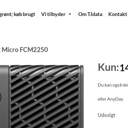
rønt; køb brugt
Vi tilbyder
Om TJdata
Kontakt
x Micro FCM2250
Kun:
1
Du kan også del
eller
AnyDay
Udsolgt