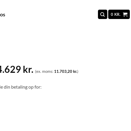
 os
0
KR.
4.629
kr.
(ex. moms:
11.703,20
kr.
)
e din betaling op for: