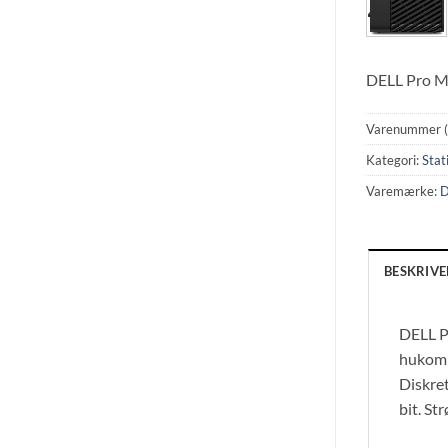
DELL Pro Ma
Varenummer 
Kategori:
Stat
Varemærke:
D
BESKRIVE
DELL P
hukomm
Diskre
bit. St