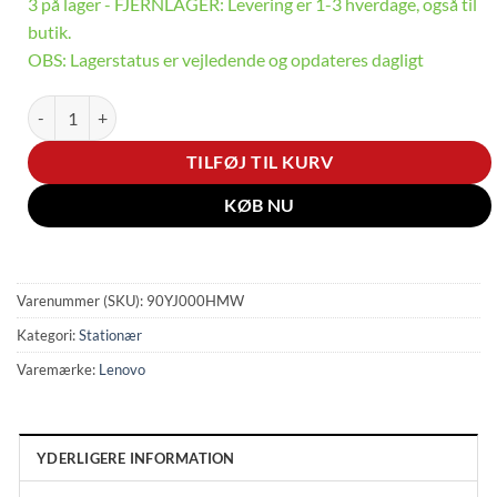
3 på lager - FJERNLAGER: Levering er 1-3 hverdage, også til
butik.
OBS: Lagerstatus er vejledende og opdateres dagligt
Legion T5 - RTX 5070 | Ryzen 7 | 32GB | 1TB antal
TILFØJ TIL KURV
KØB NU
Varenummer (SKU):
90YJ000HMW
Kategori:
Stationær
Varemærke:
Lenovo
YDERLIGERE INFORMATION