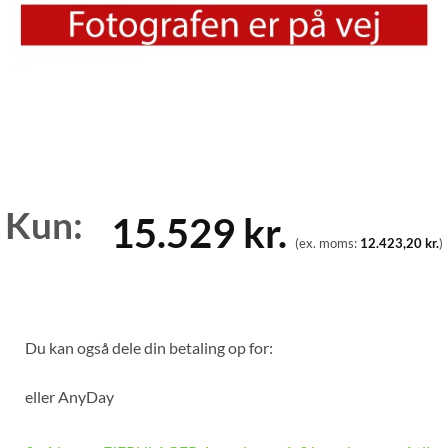
Kun:
15.529
kr.
(ex. moms:
12.423,20
kr.
)
Du kan også dele din betaling op for:
eller
AnyDay