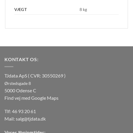
VÆGT
8 kg
KONTAKT OS:
TJdata ApS ( CVR: 30550269 )
Ørstedsgade 8
5000 Odense C
Find vej med Google Maps
Tlf:
46 93 20 61
Mail:
salg@tjdata.dk
Vores åbningstider: