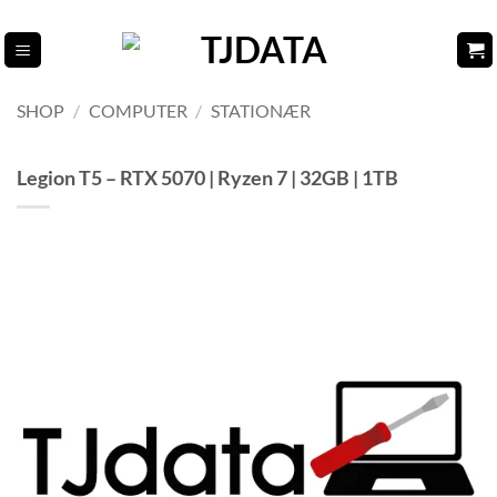
Fortsæt
til
indhold
SHOP
/
COMPUTER
/
STATIONÆR
Legion T5 – RTX 5070 | Ryzen 7 | 32GB | 1TB