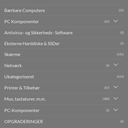
Bærbare Computere
(25)
PC Komponenter
(61)
Antivirus- og Sikkerheds- Software
(0)
Eksterne Harddiske & SSDer
(5)
Skærme
(545)
Netværk
(4)
Ukategoriseret
(414)
Printer & Tilbehør
(67)
Mus, tastaturer, m.m.
(380)
PC-Komponenter
(5)
OPGRADERINGER
(0)