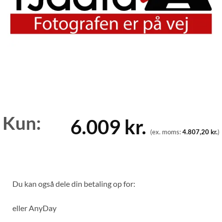
Kun:
6.009
kr.
(ex. moms:
4.807,20
kr.
)
Du kan også dele din betaling op for:
eller
AnyDay