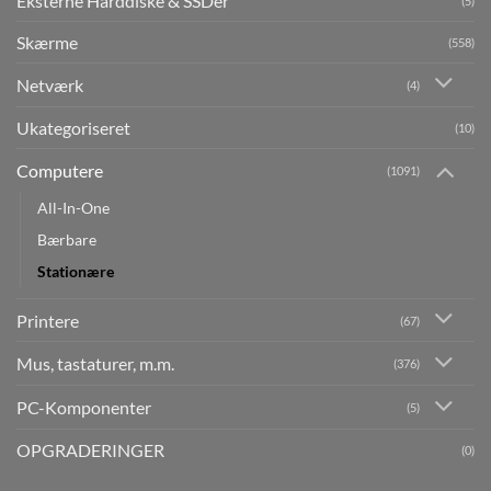
Eksterne Harddiske & SSDer
(5)
Skærme
(558)
Netværk
(4)
Ukategoriseret
(10)
Computere
(1091)
All-In-One
Bærbare
Stationære
Printere
(67)
Mus, tastaturer, m.m.
(376)
PC-Komponenter
(5)
OPGRADERINGER
(0)