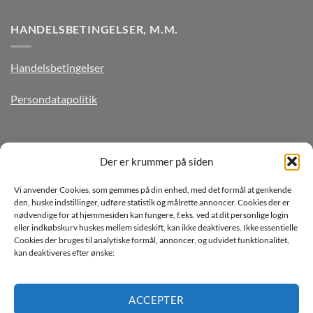
HANDELSBETINGELSER, M.M.
Handelsbetingelser
Persondatapolitik
TILMELD DIG VORES NYHEDSBREV
Der er krummer på siden
Vi anvender Cookies, som gemmes på din enhed, med det formål at genkende
den, huske indstillinger, udføre statistik og målrette annoncer. Cookies der er
nødvendige for at hjemmesiden kan fungere, f.eks. ved at dit personlige login
eller indkøbskurv huskes mellem sideskift, kan ikke deaktiveres. Ikke essentielle
Cookies der bruges til analytiske formål, annoncer, og udvidet funktionalitet,
kan deaktiveres efter ønske:
Jeg ønsker at modtage mails fra TJdata!
Læs vores Persondatapolitik
ACCEPTER