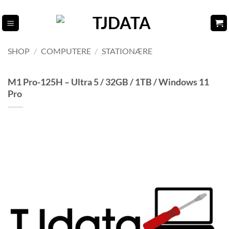
Fortsæt
til
indhold
SHOP
/
COMPUTERE
/
STATIONÆRE
M1 Pro-125H – Ultra 5 / 32GB / 1TB / Windows 11
Pro