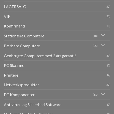
LAGERSALG
(52)
VIP
(21)
Konfirmand
(10)
Stationære Computere
(18)
Bærbare Computere
(25)
Genbrugte Computere med 2 års garanti!
(39)
PC Skærme
(3)
Printere
(4)
Netværksprodukter
(27)
PC Komponenter
(61)
Antivirus- og Sikkerhed Software
(0)