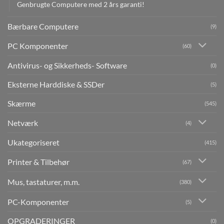
Genbrugte Computere med 2 års garanti!
Bærbare Computere
(9)
PC Komponenter
(60)
Antivirus- og Sikkerheds- Software
(0)
Eksterne Harddiske & SSDer
(5)
Skærme
(545)
Netværk
(4)
Ukategoriseret
(415)
Printer & Tilbehør
(67)
Mus, tastaturer, m.m.
(380)
PC-Komponenter
(5)
OPGRADERINGER
(0)