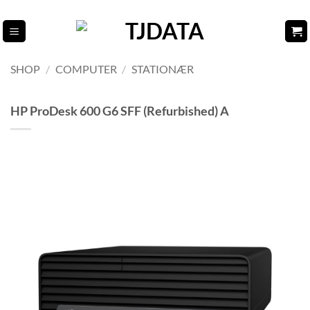
Fortsæt
til
indhold
SHOP
/
COMPUTER
/
STATIONÆR
HP ProDesk 600 G6 SFF (Refurbished) A