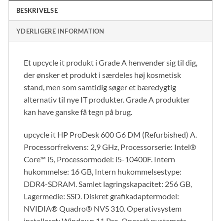
BESKRIVELSE
YDERLIGERE INFORMATION
Et upcycle it produkt i Grade A henvender sig til dig,
der ønsker et produkt i særdeles høj kosmetisk
stand, men som samtidig søger et bæredygtig
alternativ til nye IT produkter. Grade A produkter
kan have ganske få tegn på brug.
upcycle it HP ProDesk 600 G6 DM (Refurbished) A.
Processorfrekvens: 2,9 GHz, Processorserie: Intel®
Core™ i5, Processormodel: i5-10400F. Intern
hukommelse: 16 GB, Intern hukommelsestype:
DDR4-SDRAM. Samlet lagringskapacitet: 256 GB,
Lagermedie: SSD. Diskret grafikadaptermodel:
NVIDIA® Quadro® NVS 310. Operativsystem
installeret: Windows 11 Pro, Operativsystemets