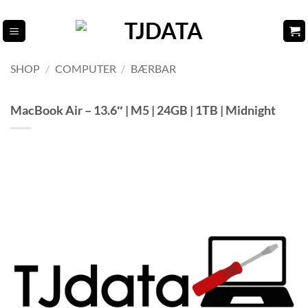
Fortsæt
til
indhold
SHOP
/
COMPUTER
/
BÆRBAR
MacBook Air – 13.6″ | M5 | 24GB | 1TB | Midnight