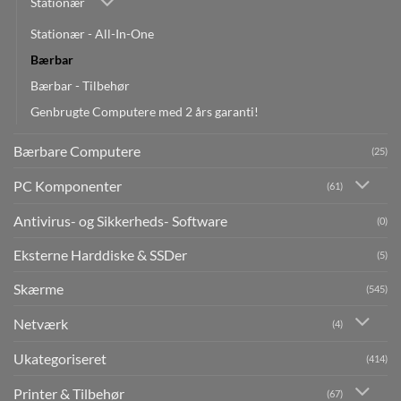
Stationær
Stationær - All-In-One
Bærbar
Bærbar - Tilbehør
Genbrugte Computere med 2 års garanti!
Bærbare Computere
(25)
PC Komponenter
(61)
Antivirus- og Sikkerheds- Software
(0)
Eksterne Harddiske & SSDer
(5)
Skærme
(545)
Netværk
(4)
Ukategoriseret
(414)
Printer & Tilbehør
(67)