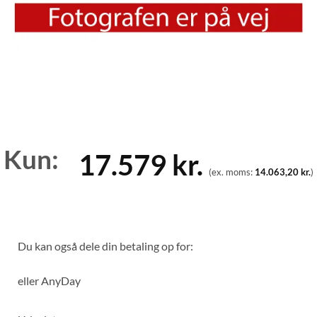
Kun:
17.579
kr.
(ex. moms:
14.063,20
kr.
)
Du kan også dele din betaling op for:
eller
AnyDay