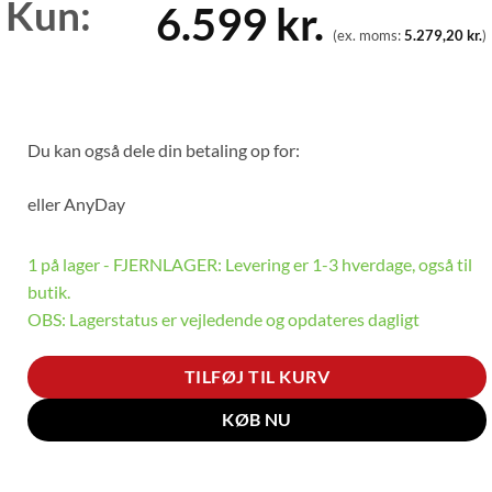
Kun:
6.599
kr.
(ex. moms:
5.279,20
kr.
)
Du kan også dele din betaling op for:
eller
AnyDay
1 på lager - FJERNLAGER: Levering er 1-3 hverdage, også til
butik.
OBS: Lagerstatus er vejledende og opdateres dagligt
TILFØJ TIL KURV
KØB NU