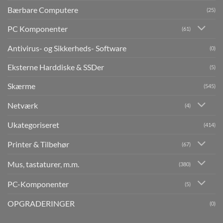
Bærbare Computere
(25)
PC Komponenter
(61)
Antivirus- og Sikkerheds- Software
(0)
Eksterne Harddiske & SSDer
(5)
Skærme
(545)
Netværk
(4)
Ukategoriseret
(414)
Printer & Tilbehør
(67)
Mus, tastaturer, m.m.
(380)
PC-Komponenter
(5)
OPGRADERINGER
(0)