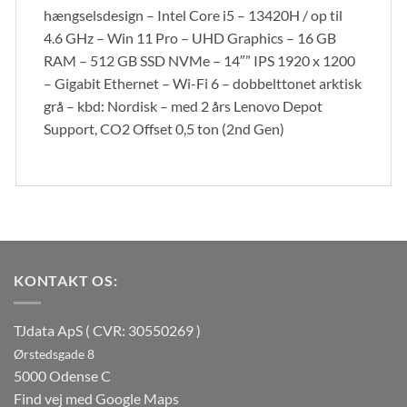
hængselsdesign – Intel Core i5 – 13420H / op til
4.6 GHz – Win 11 Pro – UHD Graphics – 16 GB
RAM – 512 GB SSD NVMe – 14″” IPS 1920 x 1200
– Gigabit Ethernet – Wi-Fi 6 – dobbelttonet arktisk
grå – kbd: Nordisk – med 2 års Lenovo Depot
Support, CO2 Offset 0,5 ton (2nd Gen)
KONTAKT OS:
TJdata ApS ( CVR: 30550269 )
Ørstedsgade 8
5000 Odense C
Find vej med Google Maps