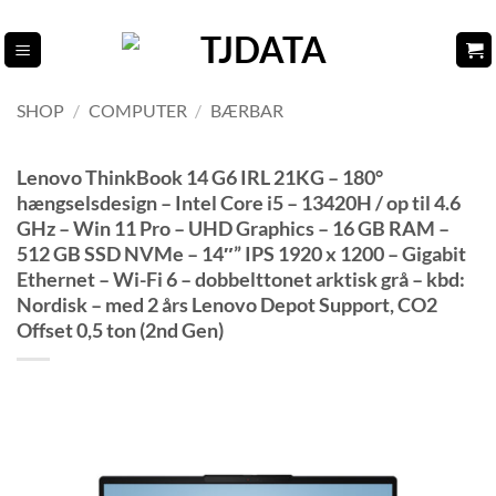
Fortsæt
til
indhold
SHOP
/
COMPUTER
/
BÆRBAR
Lenovo ThinkBook 14 G6 IRL 21KG – 180°
hængselsdesign – Intel Core i5 – 13420H / op til 4.6
GHz – Win 11 Pro – UHD Graphics – 16 GB RAM –
512 GB SSD NVMe – 14″” IPS 1920 x 1200 – Gigabit
Ethernet – Wi-Fi 6 – dobbelttonet arktisk grå – kbd:
Nordisk – med 2 års Lenovo Depot Support, CO2
Offset 0,5 ton (2nd Gen)