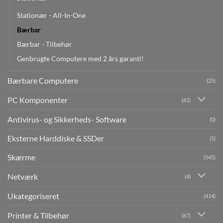
Stationær - All-In-One
Bærbar
Bærbar - Tilbehør
Genbrugte Computere med 2 års garanti!
Bærbare Computere
(25)
PC Komponenter
(61)
Antivirus- og Sikkerheds- Software
(0)
Eksterne Harddiske & SSDer
(5)
Skærme
(545)
Netværk
(4)
Ukategoriseret
(414)
Printer & Tilbehør
(67)