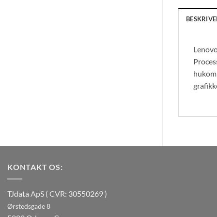
BESKRIVE
Lenovo 
Proces
hukomm
grafikk
KONTAKT OS:
TJdata ApS ( CVR: 30550269 )
Ørstedsgade 8