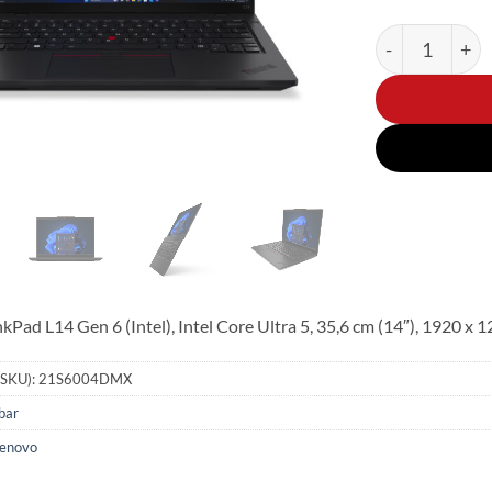
Thinkpad L14 G
kPad L14 Gen 6 (Intel), Intel Core Ultra 5, 35,6 cm (14″), 1920 x
(SKU):
21S6004DMX
bar
enovo