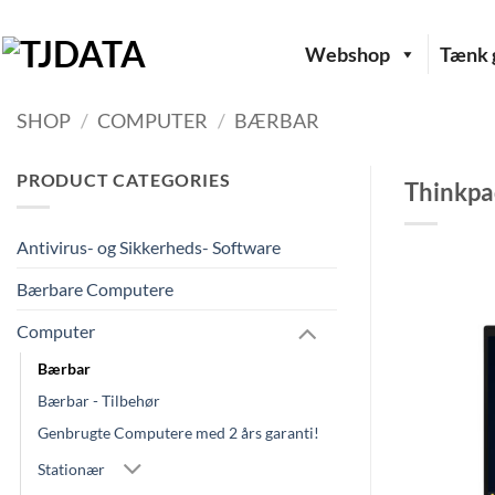
Fortsæt
til
Webshop
Tænk g
indhold
SHOP
/
COMPUTER
/
BÆRBAR
PRODUCT CATEGORIES
Thinkpad
Antivirus- og Sikkerheds- Software
Bærbare Computere
Computer
Bærbar
Bærbar - Tilbehør
Genbrugte Computere med 2 års garanti!
Stationær