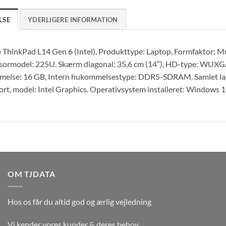
LSE
YDERLIGERE INFORMATION
ThinkPad L14 Gen 6 (Intel). Produkttype: Laptop, Formfaktor: Mus
sormodel: 225U. Skærm diagonal: 35,6 cm (14″), HD-type: WUXGA
else: 16 GB, Intern hukommelsestype: DDR5-SDRAM. Samlet lagr
ort, model: Intel Graphics. Operativsystem installeret: Windows 1
OM TJDATA
Hos os får du altid god og ærlig vejledning
Vi kender vores kunder & deres behov.