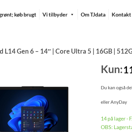
rønt; køb brugt
Vi tilbyder
Om TJdata
Kontakt
 L14 Gen 6 – 14″ | Core Ultra 5 | 16GB | 512
Kun:
1
Du kan også del
eller
AnyDay
14 på lager -
OBS: Lagersta