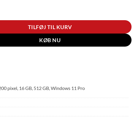
en 6 - 14" | Core Ultra 5 | 16GB | 512GB antal
TILFØJ TIL KURV
KØB NU
 1200 pixel, 16 GB, 512 GB, Windows 11 Pro