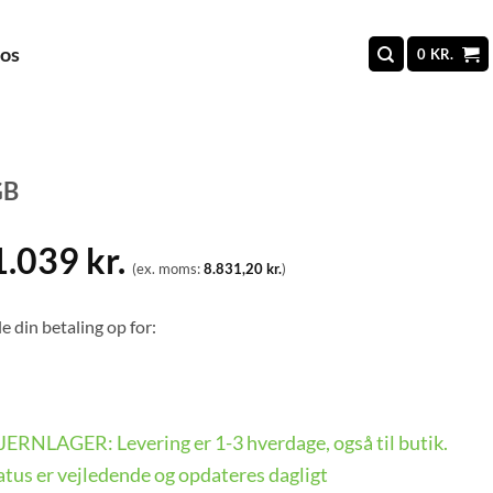
 os
0
KR.
GB
1.039
kr.
(ex. moms:
8.831,20
kr.
)
e din betaling op for:
 FJERNLAGER: Levering er 1-3 hverdage, også til butik.
tus er vejledende og opdateres dagligt