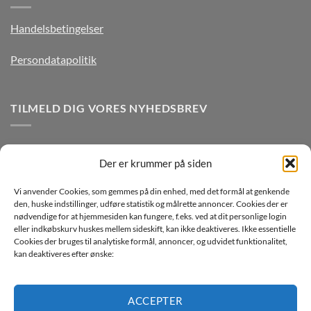
Handelsbetingelser
Persondatapolitik
TILMELD DIG VORES NYHEDSBREV
Der er krummer på siden
Vi anvender Cookies, som gemmes på din enhed, med det formål at genkende
den, huske indstillinger, udføre statistik og målrette annoncer. Cookies der er
nødvendige for at hjemmesiden kan fungere, f.eks. ved at dit personlige login
eller indkøbskurv huskes mellem sideskift, kan ikke deaktiveres. Ikke essentielle
Jeg ønsker at modtage mails fra TJdata!
Cookies der bruges til analytiske formål, annoncer, og udvidet funktionalitet,
kan deaktiveres efter ønske:
Læs vores Persondatapolitik
ACCEPTER