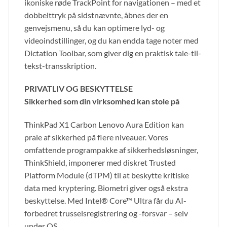
ikoniske røde TrackPoint for navigationen – med et
dobbelttryk på sidstnævnte, åbnes der en
genvejsmenu, så du kan optimere lyd- og
videoindstillinger, og du kan endda tage noter med
Dictation Toolbar, som giver dig en praktisk tale-til-
tekst-transskription.
PRIVATLIV OG BESKYTTELSE
Sikkerhed som din virksomhed kan stole på
ThinkPad X1 Carbon Lenovo Aura Edition kan
prale af sikkerhed på flere niveauer. Vores
omfattende programpakke af sikkerhedsløsninger,
ThinkShield, imponerer med diskret Trusted
Platform Module (dTPM) til at beskytte kritiske
data med kryptering. Biometri giver også ekstra
beskyttelse. Med Intel® Core™ Ultra får du AI-
forbedret trusselsregistrering og -forsvar – selv
under OS.