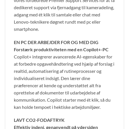
vores forbedrede Premier Support Services for at få
dedikeret support via fjernadgang til kameradeling,
adgang med ét klik til samtale eller chat med
Lenovo-teknikere døgnet rundt med pc eller
smartphone.
EN PC DER ARBEJDER FOR OG MED DIG
Forstærk produktiviteten med en Copilot+-PC
Copilot+ integrerer avancerede AI-egenskaber for
at forbedre opgavehåndtering ved hjælp af forslag i
realtid, automatisering af rutineprocesser og
individualiseret indsigt. Den lærer dine
præferencer at kende og understøttet alt fra
oprettelse af dokumenter til udarbejdelse af
kommunikation. Copilot starter med ét klik, så du
kan holde tempoet i hektiske arbejdsmiljøer.
LAVT CO2-FODAFTRYK
Effektiv indeni, genanvendt på ydersiden