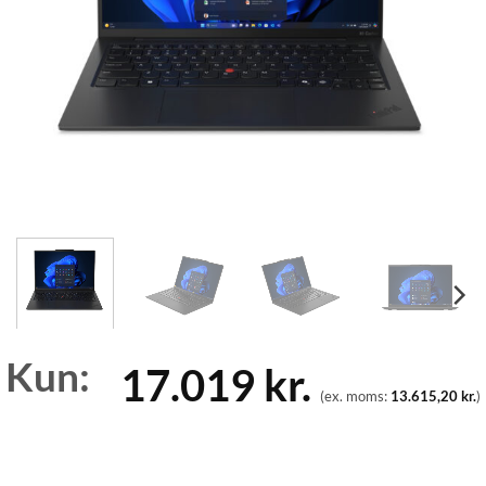
Kun:
17.019
kr.
(ex. moms:
13.615,20
kr.
)